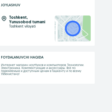
JOYLASHUV
Toshkent
,
Yunusobod tumani
Toshkent viloyati
FOYDALANUVCHI HAQIDA
Интернет магазин ноутбуков и компьютеров. Технологии. 
Электроника. Комплектующие и аксессуары. Всё по 
приемлемым и доступным ценам в Ташкенту и по всему 
Узбекистану!