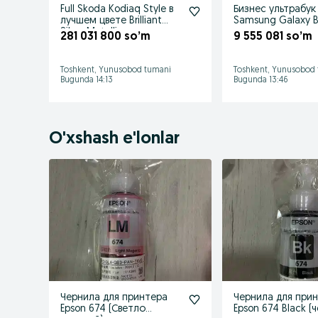
Full Skoda Kodiaq Style в
Бизнес ультрабук
лучшем цвете Brilliant
Samsung Galaxy 
Silver Metallic
281 031 800 so’m
9 555 081 so’m
Toshkent, Yunusobod tumani
Toshkent, Yunusobod
Bugunda 14:13
Bugunda 13:46
O'xshash e'lonlar
Чернила для принтера
Чернила для при
Epson 674 (Светло
Epson 674 Black (