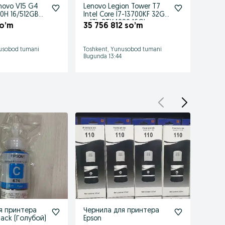
novo V15 G4
Lenovo Legion Tower T7
Lenov
20H 16/512GB
Intel Core I7-13700KF 32Gb
Gen 1
+ 1Tb RTX4080 16Gb
so’m
35 756 812 so’m
21 5
usobod tumani
Toshkent, Yunusobod tumani
Toshke
Bugunda 13:44
Bugund
я принтера
Чернила для принтера
Черни
lack (Голубой)
Epson
130 