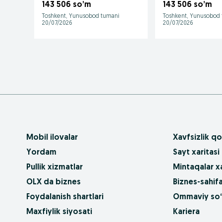
розовый)
143 506 so’m
143 506 so’m
Toshkent, Yunusobod tumani
Toshkent, Yunusobod
20/07/2026
20/07/2026
Mobil ilovalar
Xavfsizlik qo
Yordam
Sayt xaritasi
Pullik xizmatlar
Mintaqalar xa
OLX da biznes
Biznes-sahifa
Foydalanish shartlari
Ommaviy so‘
Maxfiylik siyosati
Kariera