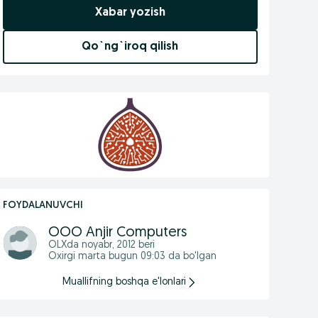
Xabar yozish
Qo`ng`iroq qilish
FOYDALANUVCHI
OOO Anjir Computers
OLXda
noyabr, 2012
beri
Oxirgi marta bugun 09:03 da bo'lgan
Muallifning boshqa e'lonlari