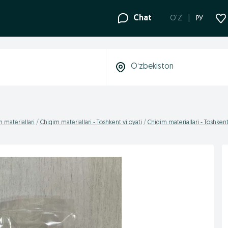
Chat
O'Z
РУ
 materiallari
Chiqim materiallari - Toshkent viloyati
Chiqim materiallari - Toshken