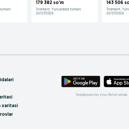
голубой )
179 382 so’m
143 506 s
 tumani
Toshkent, Yunusobod tumani
Toshkent, Yun
20/07/2026
20/07/2026
idalari
Телефонингиз учун бепул илова
ritasi
 xaritasi
rovlar