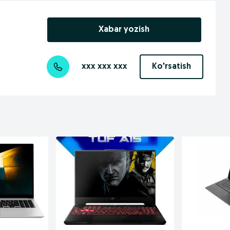
Xabar yozish
xxx xxx xxx
Ko'rsatish