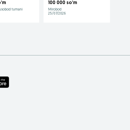
o’m
100 000 so’m
usobod tumani
Mirobod
Mirob
25/07/2026
28/07/