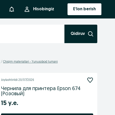
Bildirishnoma
Hisobingiz
E‘lon berish
Qidiruv
t
Chiqim materiallari - Yunusobod tumani
Joylashtirildi
20/07/2026
Чернила для принтера Epson 674
(Розовый)
15 у.е.