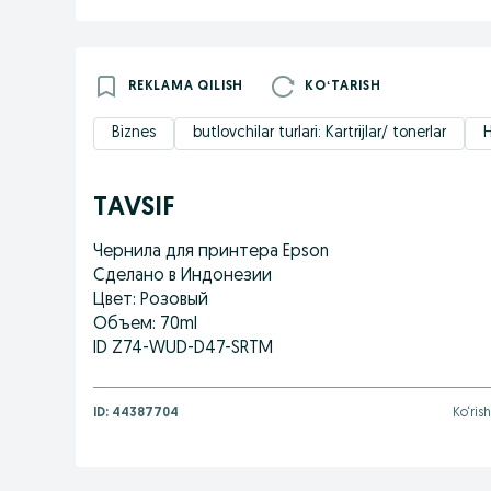
REKLAMA QILISH
KOʻTARISH
Biznes
butlovchilar turlari: Kartrijlar/ tonerlar
H
TAVSIF
Чернила для принтера Epson
Сделано в Индонезии
Цвет: Розовый
Объем: 70ml
ID Z74-WUD-D47-SRTM
ID:
44387704
Ko‘rish