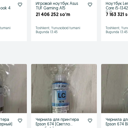
Игровой ноутбук Asus
Ноутбук Le
Book 4
TUF Gaming A15
Core i5-134
FHD
21 406 252 so’m
7 163 321 
 tumani
Toshkent, Yunusobod tumani
Toshkent, Yun
Bugunda 13:45
Bugunda 13:45
нтера
Чернила для принтера
Чернила дл
черный)
Epson 674 (Cветло
Epson 674 B