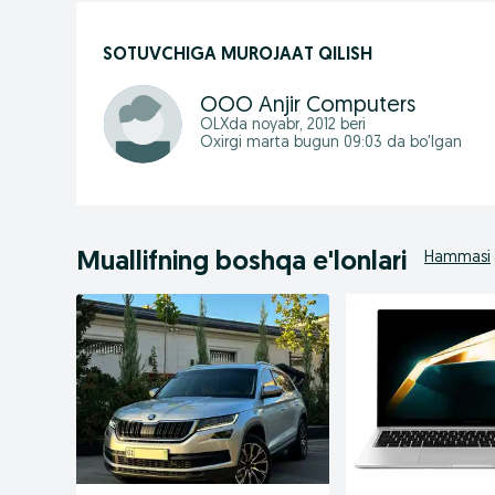
SOTUVCHIGA MUROJAAT QILISH
OOO Anjir Computers
OLXda
noyabr, 2012
beri
Oxirgi marta bugun 09:03 da bo'lgan
Muallifning boshqa e'lonlari
Hammasi