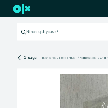
Futerga oʻtish
Orqaga
Bosh sahifa
Elektr jihozlari
Kompyuterlar
Chiqim