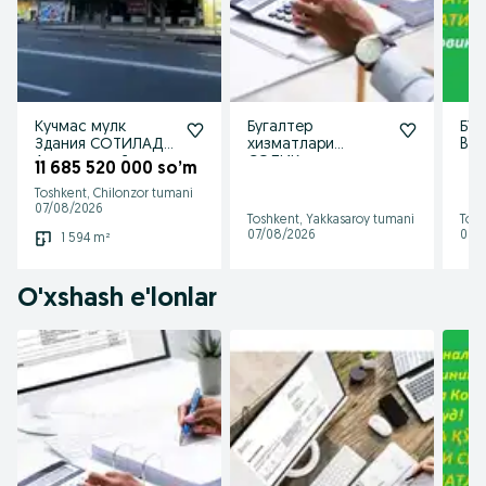
Кучмас мулк
Бугалтер
БУХ
Здания СОТИЛАДИ
хизматлари
Bug
Алгоритм ойига
СОЛИК,
хиз
11 685 520 000 so’m
10-15 минг y.e
хисоботларини
нар
Toshkent, Chilonzor tumani
даромади бор
топшириб
кел
07/08/2026
берамиз! СКИДКА
юм
Toshkent, Yakkasaroy tumani
Tosh
бор!
07/08/2026
03/
1 594 m²
O'xshash e'lonlar