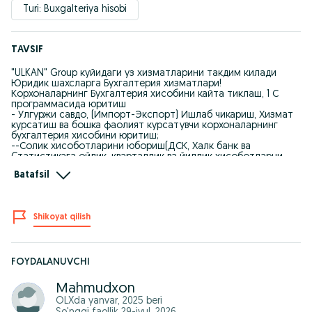
Turi: Buxgalteriya hisobi
TAVSIF
"ULKAN" Group куйидаги уз хизматларини такдим килади
Юридик шахсларга Бухгалтерия хизматлари!
Корхоналарнинг Бухгалтерия хисобини кайта тиклаш, 1 С
программасида юритиш
- Улгуржи савдо, (Импорт-Экспорт) Ишлаб чикариш, Хизмат
курсатиш ва бошка фаолият курсатувчи корхоналарнинг
бухгалтерия хисобини юритиш;
--Солик хисоботларини юбориш(ДСК, Халк банк ва
Cтатистикага ойлик. кварталлик ва йиллик хисоботларни
топшириш амалиёти, кадрлар билан ишлаш ва х/к)
Batafsil
--Банк клиент (конвертация-свифт) , Импорт хужжатлари
(ГТД, Контракт,Инвойс, ЕИЗСВО да руйхатдан утказиш)
МЧЖ СП ИП ОК ХК ЯТТ ларнинг
нол (0)
Айланма, ККС ва
Даромад солиги хисоботларини хам арзон нархга ( ХАР ОЙ
Shikoyat qilish
ТАРТИБ БИЛАН) ЮБОРИБ БЕРАМИЗ !
--Декларант хизматлари (тез кунларда)
--Логистика хизматлари
Агарда корхонангизга хар куни договор ва фактура, банк
операциялари амалга ошириш керак булса офисга ёрдамчи
FOYDALANUVCHI
бугалтер жойлаштириш имкони хам мавжуд
Туловлар исталган йул оркали амалга оширилади! Бизда
Mahmudxon
нархлар келишилган холда белгиланади ( Корхонангиз
OLXda
yanvar, 2025
beri
холати ва иш хажмига караб )