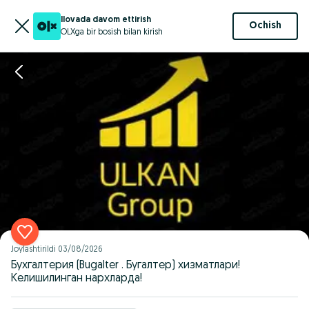
Ilovada davom ettirish
Ochish
OLXga bir bosish bilan kirish
Joylashtirildi
03/08/2026
Бухгалтерия (Bugalter . Бугалтер) хизматлари!
Келишилинган нархларда!