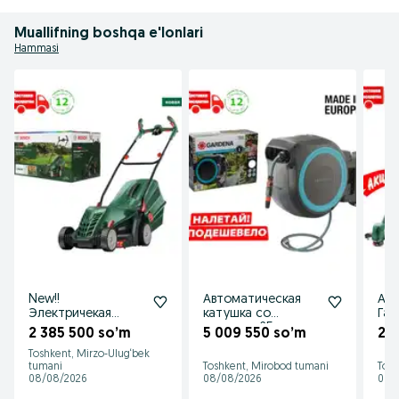
С уважением,

менеджер ВЭД

IMPORTER-GROUP LLC

Muallifning boshqa e'lonlari
Кичик Халка йули 60

г.Ташкент
Hammasi
New!!
Автоматическая
Акци
Электричекая
катушка со
Газ
газонокосилка
шлангом 25 м
три
2 385 500 so’m
5 009 550 so’m
2 
Bosch Universal
Gardena (шланг
ком
Toshkent, Mirzo-Ulug‘bek
Rotak Arm
для полива)
Bos
tumani
Toshkent, Mirobod tumani
Tosh
08/08/2026
08/08/2026
08/