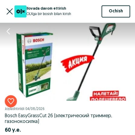
Ilovada davom ettirish
Ochish
OLXga bir bosish bilan kirish
Joylashtirildi
04/08/2026
Bosch EasyGrassCut 26 (электрический триммер,
газонокосилка)
60 у.е.