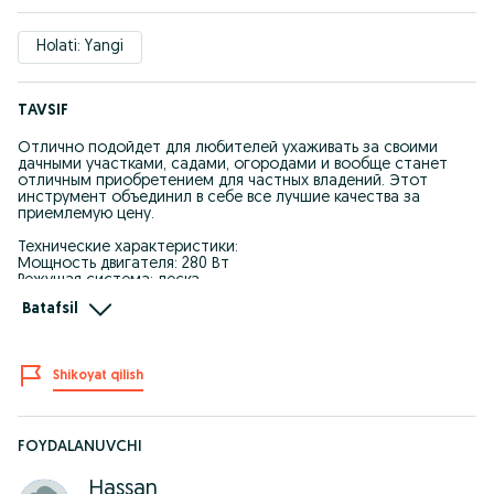
Holati: Yangi
TAVSIF
Отлично подойдет для любителей ухаживать за своими
дачными участками, садами, огородами и вообще станет
отличным приобретением для частных владений. Этот
инструмент объединил в себе все лучшие качества за
приемлемую цену.
Технические характеристики:
Мощность двигателя: 280 Вт
Режущая система: леска
Макс. ширина среза: 26 см
Batafsil
Скорость вращения: 12500 об/мин
Диаметр лески: 1.6 мм
Вес: 1.9 кг
Производитель: Robert Bosch
Shikoyat qilish
Лучшая цена для этой модели: 60$
+
В наличии другие модели
Оплата после ознакомления с товаром! Принимаем любой
FOYDALANUVCHI
вид оплаты cash, click, payme, bitcoin! Доставка по Ташкенту
бесплатная!
Hassan