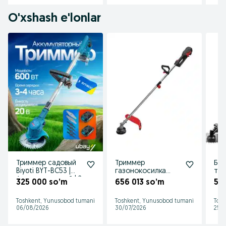
O'xshash e'lonlar
Триммер садовый
Триммер
Бен
Biyoti BYT-BC53 |
газонокосилка
тр
Аккумуляторный | 2
электрическая
газ
325 000 so’m
656 013 so’m
59
АКБ | 600 Вт
Trimmet
опт
gazonakasilka
ори
Toshkent, Yunusobod tumani
Toshkent, Yunusobod tumani
Tosh
06/08/2026
30/07/2026
25/