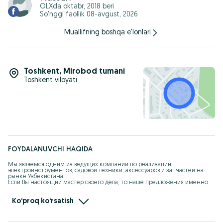
Ваши звонки и письма В ЛЮБОЕ УДОБНОЕ ДЛЯ ВАС ВРЕМЯ!
OLXda
oktabr, 2018
beri
Мы всегда рады Вам помочь, обращайтесь!
So'nggi faollik 08-avgust, 2026
Желаем Всем Вам Хорошего Настроения и Выгодных
Приобретений!
Muallifning boshqa e'lonlari
с Уважением, Ваш IMPORTER
Toshkent
,
Mirobod tumani
Toshkent viloyati
FOYDALANUVCHI HAQIDA
Мы являемся одним из ведущих компаний по реализации 
электроинструментов, садовой техники, аксессуаров и запчастей на 
рынке Узбекистана. 

Если Вы настоящий мастер своего дела, то наше предложения именно 
для Вас! Инструменты BOSCH, садовая техника STIHL, MTD, GARDENA для 
любых работ из самых первых рук по самым выгодным ценам. 
Принимаем любой вид оплаты. 

Ko‘proq ko‘rsatish
ДОСТАВКА в рамках столицы БЕСПЛАТНАЯ! 

Ваши звонки и письма В ЛЮБОЕ УДОБНОЕ ДЛЯ ВАС ВРЕМЯ!

Мы всегда рады Вам помочь, обращайтесь!
