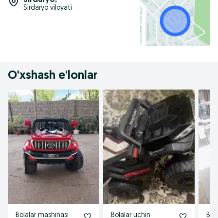
Sirdaryo
,
Sirdaryo viloyati
O'xshash e'lonlar
Bolalar mashinasi
Bolalar uchin
Bol