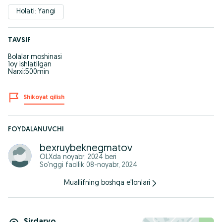
Holati: Yangi
TAVSIF
Bolalar moshinasi
1oy ishlatilgan
Narxi:500min
Shikoyat qilish
FOYDALANUVCHI
bexruybeknegmatov
OLXda
noyabr, 2024
beri
So'nggi faollik 08-noyabr, 2024
Muallifning boshqa e'lonlari