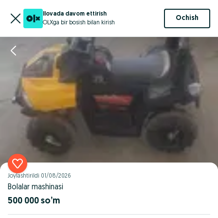
Ilovada davom ettirish
Ochish
OLXga bir bosish bilan kirish
Joylashtirildi
01/08/2026
Bolalar mashinasi
500 000 so’m