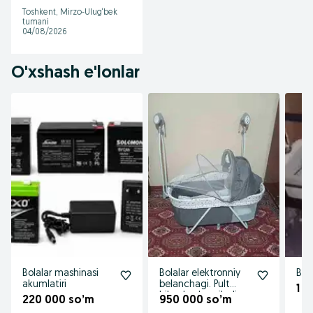
Toshkent, Mirzo-Ulug‘bek
tumani
04/08/2026
O'xshash e'lonlar
Bolalar mashinasi
Bolalar elektronniy
Bal
akumlatiri
belanchagi. Pult
1 
bilan boshqariladi.
220 000 so’m
950 000 so’m