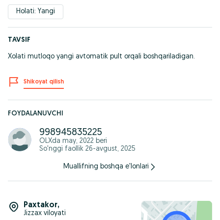
Holati: Yangi
TAVSIF
Xolati mutloqo yangi avtomatik pult orqali boshqariladigan.
Shikoyat qilish
FOYDALANUVCHI
998945835225
OLXda
may, 2022
beri
So'nggi faollik 26-avgust, 2025
Muallifning boshqa e'lonlari
Paxtakor
,
Jizzax viloyati