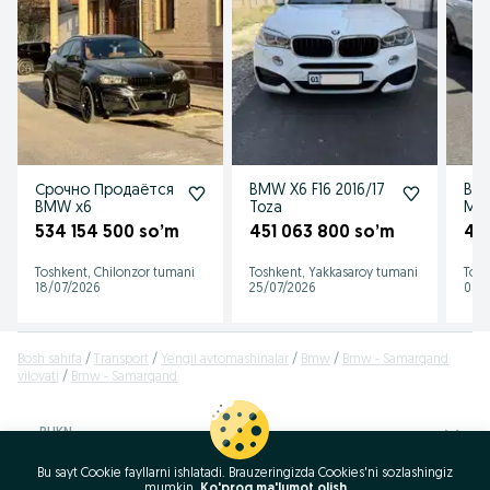
Срочно Продаётся
BMW X6 F16 2016/17
BMW
BMW x6
Toza
M п
534 154 500 so’m
451 063 800 so’m
45
Toshkent, Chilonzor tumani
Toshkent, Yakkasaroy tumani
Tosh
18/07/2026
25/07/2026
01/
Bosh sahifa
Transport
Yengil avtomashinalar
Bmw
Bmw - Samarqand
viloyati
Bmw - Samarqand
RUKN
Bu sayt Cookie fayllarni ishlatadi. Brauzeringizda Cookies'ni sozlashingiz
ID:
61322123
mumkin.
Ko'proq ma'lumot olish
Ko‘rishlar: 9546