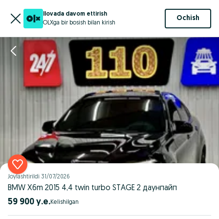
Ilovada davom ettirish
Ochish
OLXga bir bosish bilan kirish
Joylashtirildi
31/07/2026
BMW X6m 2015 4,4 twin turbo STAGE 2 даунпайп
59 900 у.е.