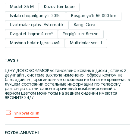
Model: X6 M
Kuzov turi: kupe
Ishlab chiqarilgan yili: 2015 
Bosgan yo‘li: 66 000 km
Uzatmalar qutisi: Avtomatik
Rang: Qora
Dvigatel  hajmi: 4 cm³
Yoqilg‘i turi: Benzin
Mashina holati: Ідеальний
Mulkdorlar soni: 1
TAVSIF
ЦЕНУ ДОГОВОРИМСЯ! установлено кованые диски , стэйж 2 ,
даунпайп , система выхлопа изменено , обвесы кругом на
блэк эдийшн , оригинальные спойлеры не бита не крашеная в
лучшем состоянии остальные информации по телефону.
разгон до сотни салон коричневый комбинированый с
черном цветом мониторы на заднем сидении имеются
ЗВОНИТЕ 24/7
Shikoyat qilish
FOYDALANUVCHI