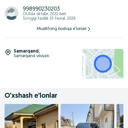
998990230203
OLXda
oktabr, 2022
beri
So'nggi faollik 01-fevral, 2026
Muallifning boshqa e'lonlari
Samarqand
,
Samarqand viloyati
O'xshash e'lonlar