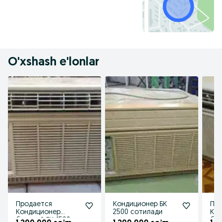
O'xshash e'lonlar
Продается
Кондиционер БК
Пр
Кондиционер
2500 сотилади
Ко
бытовой БК-1500.
быт