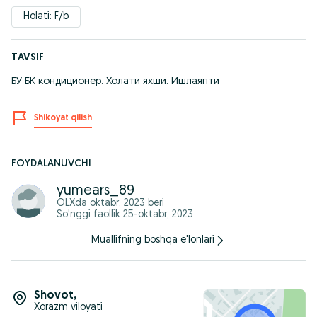
Holati: F/b
TAVSIF
БУ БК кондиционер. Холати яхши. Ишлаяпти
Shikoyat qilish
FOYDALANUVCHI
yumears_89
OLXda
oktabr, 2023
beri
So'nggi faollik 25-oktabr, 2023
Muallifning boshqa e'lonlari
Shovot
,
Xorazm viloyati