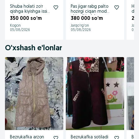
Shuba holati zoʻr
Pas jigar rabg palto
Hoz
qishga kiyishga issiq
hozirgi ciqan moda
dvo
zòr
chiroyli judaham
qis
350 000 so’m
380 000 so’m
21
nijni
qulay
Kogon
Jarqo'rg'on
Jarq
usul
05/08/2026
05/08/2026
05/
O'xshash e'lonlar
Bezrukafka arzon
Bezrukafka sotiladi
Bez