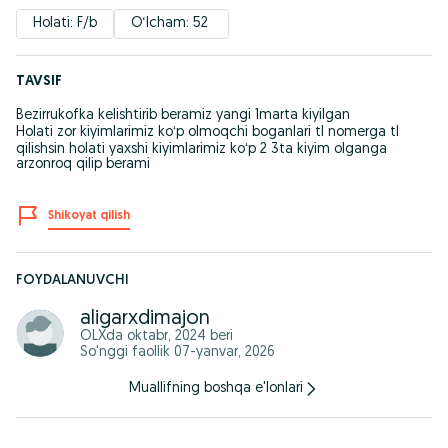
Holati: F/b
O‘lcham: 52 
TAVSIF
Bezirrukofka kelishtirib beramiz yangi 1marta kiyilgan
Holati zor kiyimlarimiz koʻp olmoqchi boganlari tl nomerga tl
qilishsin holati yaxshi kiyimlarimiz koʻp 2 3ta kiyim olganga
arzonroq qilip berami
Shikoyat qilish
FOYDALANUVCHI
aligarxdimajon
OLXda
oktabr, 2024
beri
So'nggi faollik 07-yanvar, 2026
Muallifning boshqa e'lonlari