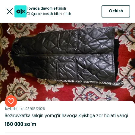
Ilovada davom ettirish
Ochish
OLXga bir bosish bilan kirish
Joylashtirildi
05/08/2026
Beziruvkafka salqin yomgʻir havoga kiyishga zor holati yangi
180 000 so’m