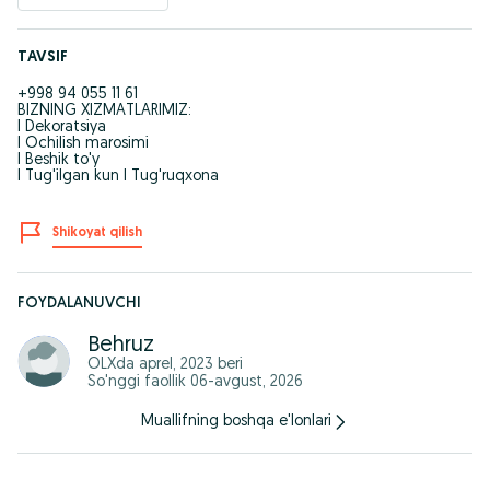
TAVSIF
+998 94 055 11 61
BIZNING XIZMATLARIMIZ:
I Dekoratsiya
I Ochilish marosimi
I Beshik to'y
I Tug'ilgan kun I Tug'ruqxona
Shikoyat qilish
FOYDALANUVCHI
Behruz
OLXda
aprel, 2023
beri
So'nggi faollik 06-avgust, 2026
Muallifning boshqa e'lonlari