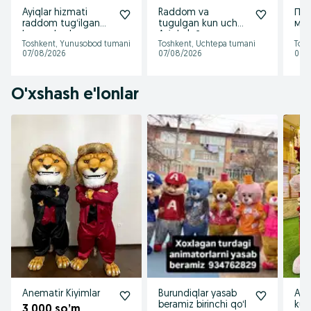
Ayiqlar hizmati
Raddom va
Пл
raddom tugʻilgan
tugulgan kun uchun
мо
kun va boshqa
Ayiqlar|айиқлар.
на 
Toshkent, Yunusobod tumani
Toshkent, Uchtepa tumani
Tosh
marosimlar uchun
oformleniya|
дру
07/08/2026
07/08/2026
06/
оформленийа
мер
O'xshash e'lonlar
Anematir Kiyimlar
Burundiqlar yasab
Ayi
beramiz birinchi qoʻl
kun
3 000 so’m