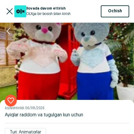
Ilovada davom ettirish
Ochish
OLXga bir bosish bilan kirish
Joylashtirildi
06/08/2026
Ayiqlar raddom va tugulgan kun uchun
Turi: Animatorlar