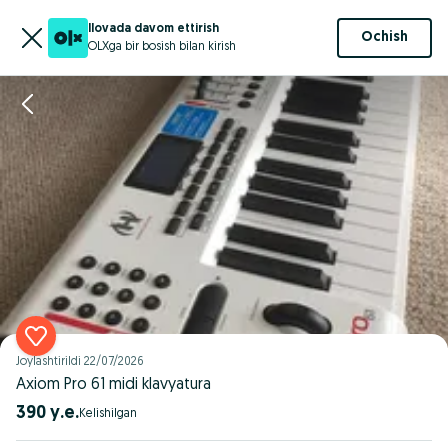
Ilovada davom ettirish
Ochish
OLXga bir bosish bilan kirish
Joylashtirildi
22/07/2026
Axiom Pro 61 midi klavyatura
390 у.е.