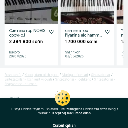
Синтезатор NOVIS
синтезатор
Yam
срочно.!
Piyanina alo hamma
поч
narsasi bor karopkasi
2 384 800 so’m
1 700 000 so’m
13
ham
Buxoro
Shahrixon
Tosh
20/07/2026
03/08/2026
15/0
Bosh sahifa
Xobbi, dam olish sport
Musiqa anjomlari
Sintezatorlar
Sintezatorlar - Toshkent viloyati
Sintezatorlar - Toshkent
Sintezatorlar -
Shayxontohur tumani
RUKN
Bu sayt Cookie fayllarni ishlatadi. Brauzeringizda Cookies'ni sozlashingiz
ID:
55112478
mumkin.
Ko'proq ma'lumot olish
Ko‘rishlar: 884
Qabul qilish