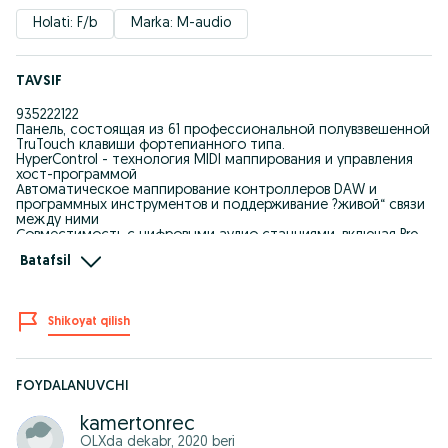
Holati: F/b
Marka: M-audio
TAVSIF
935222122
Панель, состоящая из 61 профессиональной полувзвешенной
TruTouch клавиши фортепианного типа.
HyperControl - технология MIDI маппирования и управления
хост-программой
Автоматическое маппирование контроллеров DAW и
программных инструментов и поддерживание ?живой“ связи
между ними
Совместимость с цифровыми аудио станциями, включая Pro
Tools, Cubase, Logic и Reason
Batafsil
Специальные кнопки, обеспечивающие переход между
режимами ?Микшер“ и ?Инструмент“
Кнопки упраления транспортированием, которые позволяют
с лёгкостью управлять
Shikoyat qilish
Cеквенсором прямо с миди-клавиатуры;
ASCII-сообщения для для программных клавиатурных
посылов
65 MIDI назначаемых контроллеров
9 слайдеров с auto-mute для предотвращения ?скачков“
FOYDALANUVCHI
9 кнопок, дополняющих слайдеры
8 назначаемых вращающихся контроллеров
kamertonrec
8 чувствительных пэдов
OLXda
dekabr, 2020
beri
6 кнопок транспорта