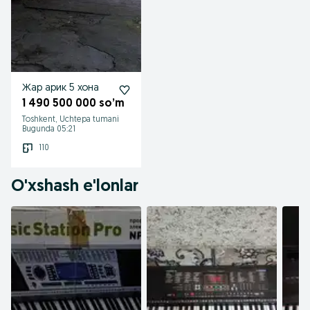
Жар арик 5 хона
1 490 500 000 so’m
Toshkent, Uchtepa tumani
Bugunda 05:21
110
O'xshash e'lonlar