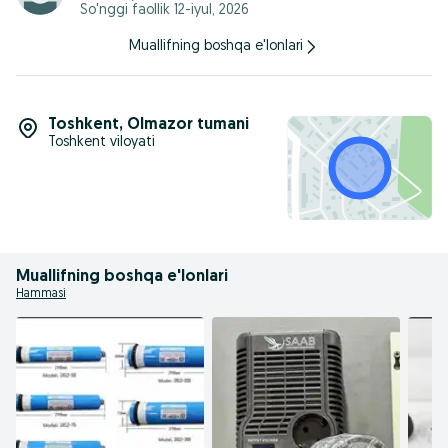
So'nggi faollik 12-iyul, 2026
- возможность установки картриджа с полифосфатной
солью;
- эстетичный дизайн;
Muallifning boshqa e'lonlari
- возможность переориентации экрана и органов
управления на противоположную сторону;
- высокая производительность в 8 м3/ч обеспечит водой
даже небольшой коттедж;
- эффективный не химический способ очистки воды.
Toshkent
,
Olmazor tumani
Toshkent viloyati
Muallifning boshqa e'lonlari
Hammasi