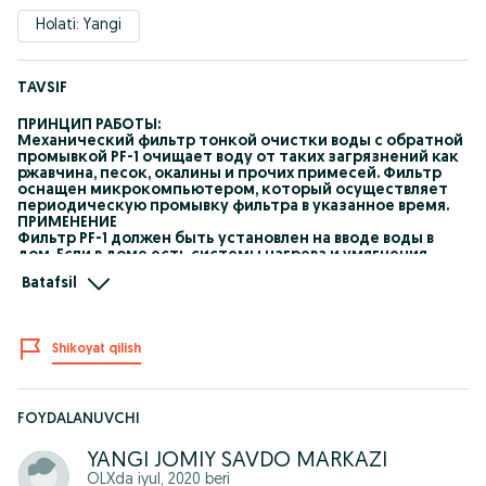
Holati: Yangi
TAVSIF
ПРИНЦИП РАБОТЫ:
Механический фильтр тонкой очистки воды с обратной
промывкой PF-1 очищает воду от таких загрязнений как
ржавчина, песок, окалины и прочих примесей. Фильтр
оснащен микрокомпьютером, который осуществляет
периодическую промывку фильтра в указанное время.
ПРИМЕНЕНИЕ
Фильтр PF-1 должен быть установлен на вводе воды в
дом. Если в доме есть системы нагрева и умягчения
воды, то фильтр должен быть установлен перед ними.
Batafsil
ОСОБЕННОСТИ:
- автономная система очистки воды для всего дома не
требующая расходных материалов;
- благодаря наличию микрокомпьютера фильтр
Shikoyat qilish
автоматически промывается через заданный
пользователем период времени;
- низкое потребление электроэнергии;
- наличие 2-х вариантов питания: от сетевого адаптера
или от 4-х батареек АА;
FOYDALANUVCHI
- подсветка LCD дисплея;
- простое пользовательское меню позволяет быстро
YANGI JOMIY SAVDO MARKAZI
установить нужные параметры;
OLXda
iyul, 2020
beri
- сменная сетка из нержавеющей стали;