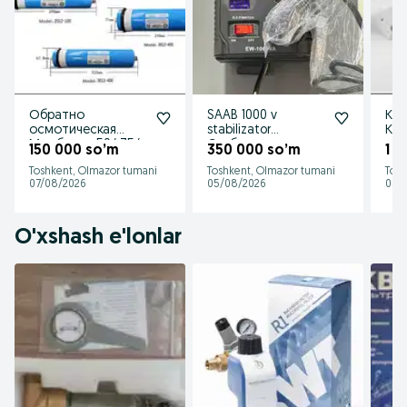
Обратно
SAAB 1000 v
Ко
осмотическая
stabilizator
Корп
Мембрана 50/ 75/
Стабилизатор
ос
150 000 so’m
350 000 so’m
1 
100 / 200 / 300 /
напряжения 1000
Toshkent, Olmazor tumani
Toshkent, Olmazor tumani
Tosh
400G vontron
ватт ГАРАНТИЙНЫЙ
07/08/2026
05/08/2026
05/
O'xshash e'lonlar