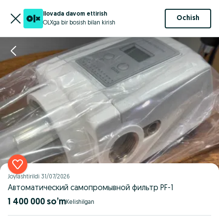
Ilovada davom ettirish
Ochish
OLXga bir bosish bilan kirish
Joylashtirildi
31/07/2026
Автоматический cамопромывной фильтр PF-1
1 400 000 so’m