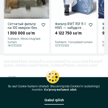
Сетчатый фильтр
Фильтр BWT RSF R-1
Фил
на 100 микрон без
HWS — забудьте о
фир
манометр
замене
1 300 000 so’m
4 122 750 so’m
95
картриджей!
Toshkent, Mirzo-Ulug‘bek
tumani
Toshkent, Yunusobod tumani
Tosh
14/07/2026
13/07/2026
15/0
Bosh sahifa
Elektr jihozlari
Uy uchun texnika
Suv uchun filtrlar
Boshqa
Boshqa - Toshkent viloyati
Boshqa - Toshkent
Boshqa - Olmazor tumani
RUKN
Bu sayt Cookie fayllarni ishlatadi. Brauzeringizda Cookies'ni sozlashingiz
ID:
64783957
mumkin.
Ko'proq ma'lumot olish
Ko‘rishlar: 98
Qabul qilish
Qo'ng'iroq / SMS
Xabar yozish