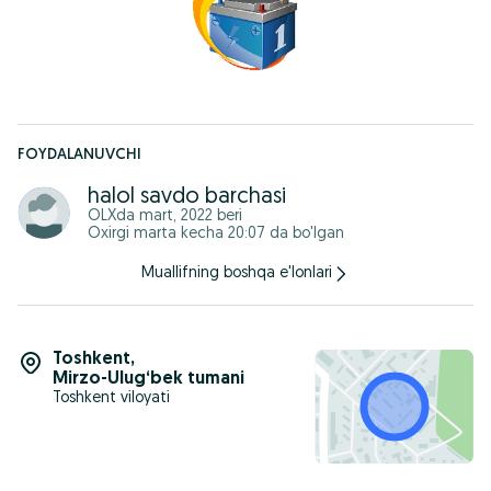
ЧЕСТНАЯ ТОРГОВЛЯ!
Пожалуйста, свяжитесь для получения полной информации!
FOYDALANUVCHI
halol savdo barchasi
OLXda
mart, 2022
beri
Oxirgi marta kecha 20:07 da bo'lgan
Muallifning boshqa e'lonlari
Toshkent
,
Mirzo-Ulug‘bek tumani
Toshkent viloyati