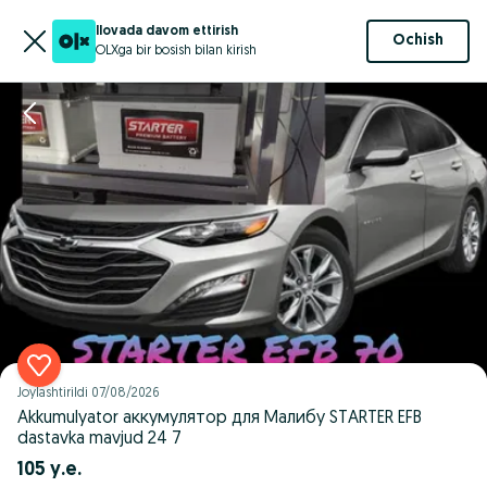
Ilovada davom ettirish
Ochish
OLXga bir bosish bilan kirish
Joylashtirildi
07/08/2026
Akkumulyator аккумулятор для Малибу STARTER EFB
dastavka mavjud 24 7
105 у.е.