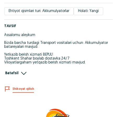
Ehtiyot qismlari turi: Akkumulyatorlar
Holati: Yangi
TAVSIF
Assalomu aleykum
Bizda barcha turdagi Transport vositalari uchun: Akkumulyator
batareyalari mavjud.
Yetkazib berish xizmati BEPUL!
Toshkent Shahar boylab dostavka 24/7
Viloyatlargaham yetqazib berish xizmati mavjud.
HALOL SAVDO!
Batafsil
To'liq ma'lumot uchun murojat qiling!
Здравствуйте!
Shikoyat qilish
У нас есть для всех типов транспортных средств:
Аккумуляторные батареи.
Доставка БЕСПЛАТНАЯ!
Доставка по Ташкенту 24/7
Также есть служба доставки в регионы.