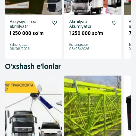
Аккумулятор
Akmilyatr
Ак
akmilyatr
Akumlyator
акк
Akumlyator
akkumulyator
akk
1 250 000 so’m
1 250 000 so’m
77
akkumulyator
аккумулятор
akm
dastavka 24 7
акмлятор 24 7
Akum
Eshonguzar
Eshonguzar
Tosh
mavjud
Даставка
das
08/08/2026
08/08/2026
08/
O'xshash e'lonlar