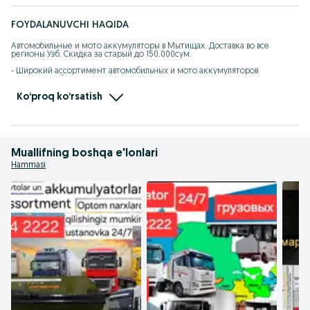
FOYDALANUVCHI HAQIDA
Автомобильные и мото аккумуляторы в Мытищах. Доставка во все 
регионы Узб. Скидка за старый до 150.000сум.

- Широкий ассортимент автомобильных и мото аккумуляторов

- Выкуп отработанных аккумуляторов до150.000сум.

- Доставка по г.Ташкент, Таш.Обл. [30минут-2часа.]

- Доставка во все регионы Узбекистана 

Ko‘proq ko‘rsatish
- Профессиональная установка аккумуляторов

- Бесплатная диагностика вашего аккумулятора
Muallifning boshqa e'lonlari
Hammasi