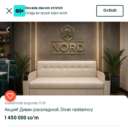
Ilovada davom ettirish
Ochish
OLXga bir bosish bilan kirish
Joylashtirildi
bugunda 11:00
Акция! Диван раскладной, Divan rasklannoy
1 450 000 so’m