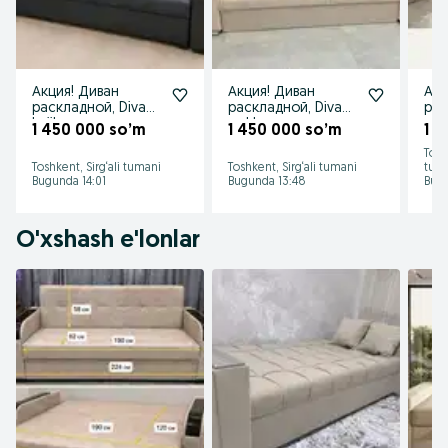
Акция! Диван
Акция! Диван
Акц
раскладной, Divan
раскладной, Divan
рас
knijka
rasklannoy
ras
1 450 000 so’m
1 450 000 so’m
1 
Tosh
Toshkent, Sirg‘ali tumani
Toshkent, Sirg‘ali tumani
tum
Bugunda 14:01
Bugunda 13:48
Bugu
O'xshash e'lonlar