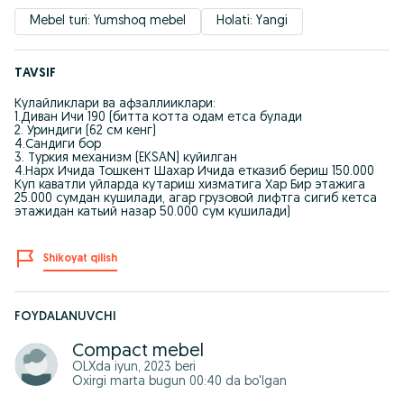
Mebel turi: Yumshoq mebel
Holati: Yangi
TAVSIF
Кулайликлари ва афзаллииклари:
1.Диван Ичи 190 (битта котта одам етса булади
2. Уриндиги (62 см кенг)
4.Сандиги бор
3. Туркия механизм (EKSAN) куйилган
4.Нарх Ичида Тошкент Шахар Ичида етказиб бериш 150.000
Куп каватли уйларда кутариш хизматига Хар Бир этажига
25.000 сумдан кушилади, агар грузовой лифтга сигиб кетса
этажидан катьий назар 50.000 сум кушилади)
Shikoyat qilish
FOYDALANUVCHI
Compact mebel
OLXda
iyun, 2023
beri
Oxirgi marta bugun 00:40 da bo'lgan