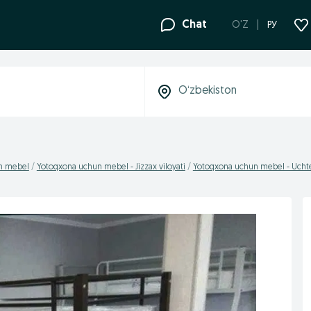
Chat
O'Z
РУ
n mebel
Yotoqxona uchun mebel - Jizzax viloyati
Yotoqxona uchun mebel - Ucht