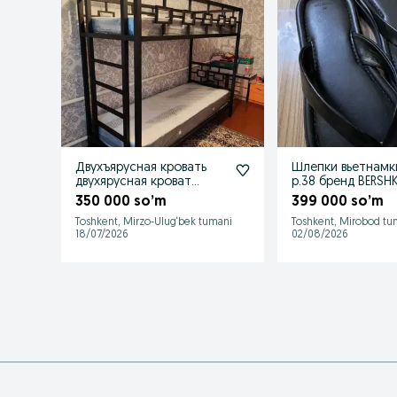
Двухъярусная кровать
Шлепки вьетнамк
двухярусная кроват
р.38 бренд BERSH
двухэтажная крават
350 000 so’m
399 000 so’m
Металическ
Toshkent, Mirzo-Ulug‘bek tumani
Toshkent, Mirobod tu
18/07/2026
02/08/2026