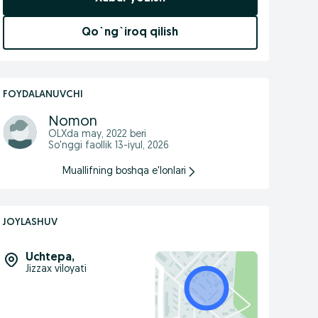
Qo`ng`iroq qilish
FOYDALANUVCHI
Nomon
OLXda
may, 2022
beri
So'nggi faollik 13-iyul, 2026
Muallifning boshqa e'lonlari
JOYLASHUV
Uchtepa
,
Jizzax viloyati