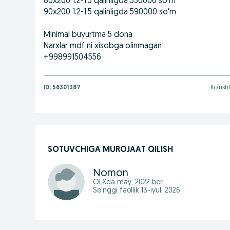
80x200 1.2-1.5 qalinligda 550000 so'm
90x200 1.2-1.5 qalinligda 590000 so'm
Minimal buyurtma 5 dona
Narxlar mdf ni xisobga olinmagan
+998991504556
ID:
56301387
Ko‘rish
SOTUVCHIGA MUROJAAT QILISH
Nomon
OLXda
may, 2022
beri
So'nggi faollik 13-iyul, 2026