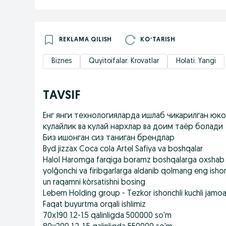
REKLAMA QILISH
KOʻTARISH
Biznes
Quyitoifalar: Krovatlar
Holati: Yangi
TAVSIF
Енг янги технологияларда ишлаб чикарилган юк
кулайлик ва кулай нархлар ва доим таёр болади
Биз ишонган сиз таниган брендлар
Byd jizzax Coca cola Artel Safiya va boshqalar
Halol Haromga farqiga boramz boshqalarga oxshab r
yolğonchi va firibgarlarga aldanib qolmang eng ishon
un raqamni kòrsatishni bosing
Lebem Holding group - Tezkor ishonchli kuchli jamo
Faqat buyurtma orqali ishlimiz
70x190 1.2-1.5 qalinligda 500000 so'm