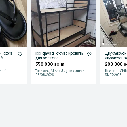
и кожа
ikki qavatli krovat кровать
Двухъярусн
KA
для хостела
двухярусна
двухъярусная кровать
двухэтажна
350 000 so’m
200 000 s
krovatlar
Металичес
mani
Toshkent, Mirzo-Ulug‘bek tumani
Toshkent, Chi
06/08/2026
31/07/2026