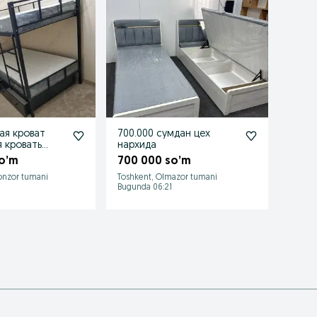
ая кроват
700.000 сумдан цех
Двухъ
я кровать
нархида
5 00
я крават
o’m
700 000 so’m
ки
lonzor tumani
Toshkent, Olmazor tumani
Toshke
Bugunda 06:21
20/07/