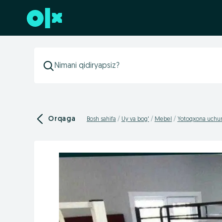
Futerga oʻtish
Orqaga
Bosh sahifa
Uy va bog'
Mebel
Yotoqxona uchu