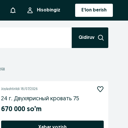
Bildirishnoma
Hisobingiz
E‘lon berish
Qidiruv
epa
Joylashtirildi
18/07/2026
24 г. Двухярисный кровать 75
670 000 so’m
Xabar yozish