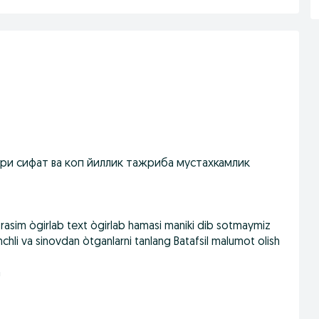
ори сифат ва коп йиллик тажриба мустахкамлик
asim ògirlab text ògirlab hamasi maniki dib sotmaymiz
chli va sinovdan òtganlarni tanlang Batafsil malumot olish
a