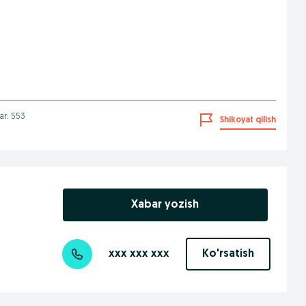
lar: 553
Shikoyat qilish
Xabar yozish
xxx xxx xxx
Ko'rsatish