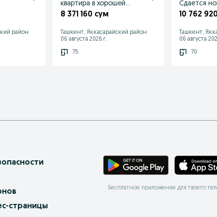
квартира в хорошей
Сдается но
локации
комнатная 
8 371 160 сум
10 762 92
ский район
Ташкент, Яккасарайский район
Ташкент, Якк
06 августа 2026 г.
06 августа 202
75
70
зопасности
Бесплатное приложение для твоего те
онов
ес-страницы