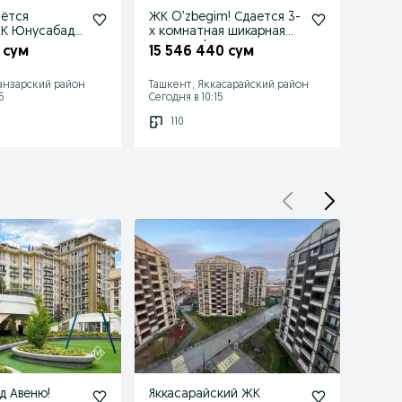
аётся
ЖК O’zbegim! Сдается 3-
ЖК М
ЖК Юнусабад
х комнатная шикарная
Сдает
квартира!
3-х
 сум
15 546 440 сум
17 9
анзарский район
Ташкент, Яккасарайский район
Ташке
5
Сегодня в 10:15
Сегодн
110
11
д Авеню!
Яккасарайский ЖК
Т1 Сд