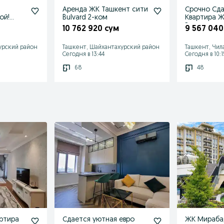
Аренда ЖК Ташкент сити
Срочно Сд
ой!
Bulvard 2-ком
Квартира 
Резидентс
10 762 920 сум
9 567 040
урский район
Ташкент, Шайхантахурский район
Ташкент, Чил
Сегодня в 13:44
Сегодня в 10:1
68
48
артира
Сдается уютная евро
ЖК Мираба