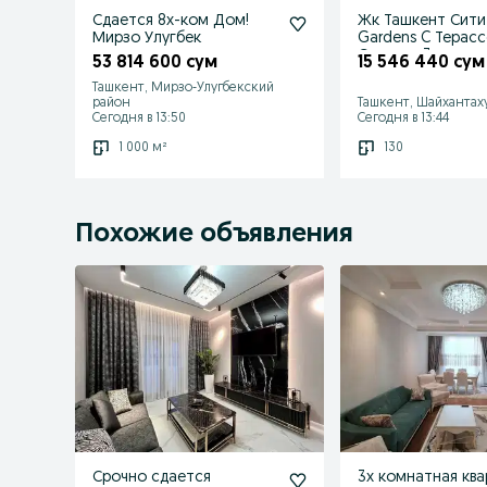
Сдается 8х-ком Дом!
Жк Ташкент Сити
Мирзо Улугбек
Gardens C Терасс
Сдается 3х-ком
53 814 600 сум
15 546 440 сум
квартира!
Ташкент, Мирзо-Улугбекский
район
Ташкент, Шайхантах
Сегодня в 13:50
Сегодня в 13:44
1 000 м²
130
Похожие объявления
Срочно сдается
3х комнатная кв