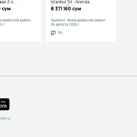
вая 2-х
Istanbul Sit -Arenda
ком/2
квартира!
Kvartira 2× Комнатная
Яккас
0 сум
8 371 160 сум
5 97
Иста
асарайский район
Ташкент, Яккасарайский район
Ташке
6 г.
06 августа 2026 г.
06 авгу
56
60
лефона