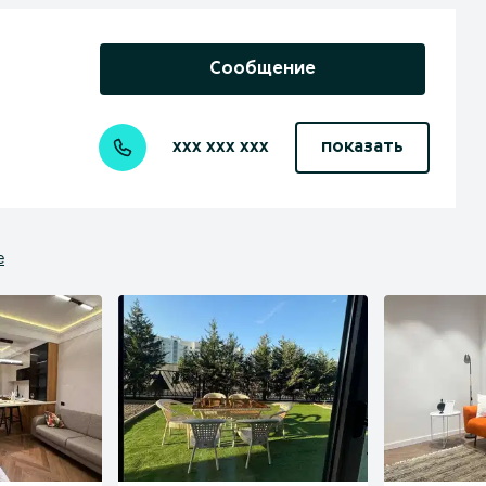
Сообщение
xxx xxx xxx
показать
е