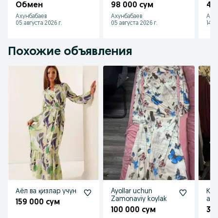
Обмен
98 000 сум
45
Ахунбабаев
Ахунбабаев
Аху
05 августа 2026 г.
05 августа 2026 г.
14 и
Похожие объявления
Аёл ва қизлар учун
Ayollar uchun
Куй
Zamonaviy koylak
ал
159 000 сум
100 000 сум
30