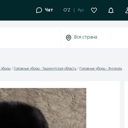
Уведомле
Чат
O'Z
Рус
 уборы
Головные уборы - Ташкентская область
Головные уборы - Янгиюль