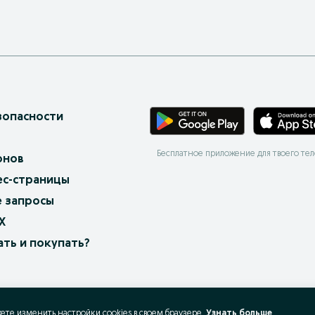
зопасности
Бесплатное приложение для твоего те
онов
ес-страницы
 запросы
X
ать и покупать?
жете изменить настройки cookies в своeм браузере.
Узнать больше