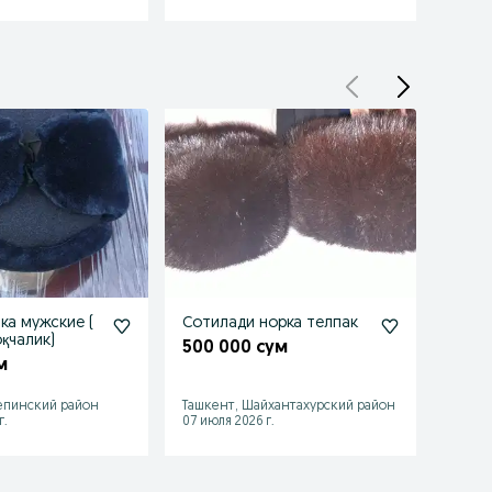
ка мужские (
Сотилади норка телпак
Шапка
қчалик)
росс
500 000 сум
м
500 
епинский район
Ташкент, Шайхантахурский район
Ташке
г.
07 июля 2026 г.
30 июл