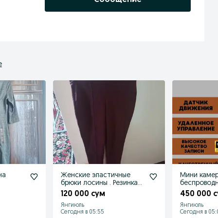
е
на
Женские эластичные
Мини каме
брюки лосины . Резинка
беспровод
ткань
120 000 сум
450 000 
Янгиюль
Янгиюль
Сегодня в 05:55
Сегодня в 05: