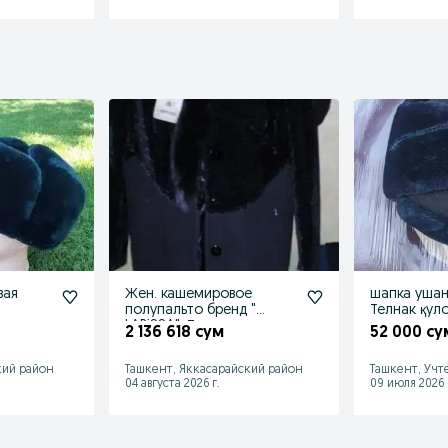
вая
Жен. кашемировое
шапка ушан
полупальто бренд "
Телнак қуло
LARiSSA", Турция.
2 136 618 сум
52 000 су
кий район
Ташкент, Яккасарайский район
Ташкент, Учт
04 августа 2026 г.
09 июля 2026 