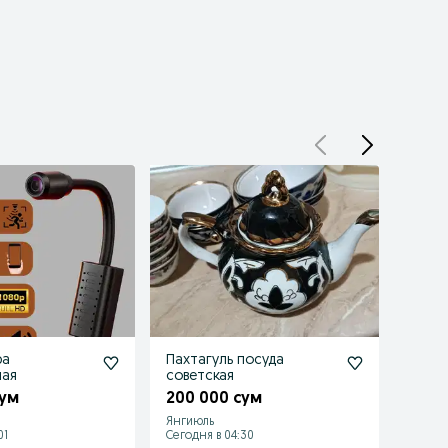
ра
Пахтагуль посуда
Женс
ная
советская
на пл
них
сум
200 000 сум
50 0
Янгиюль
Янгию
01
Сегодня в 04:30
Сегодн