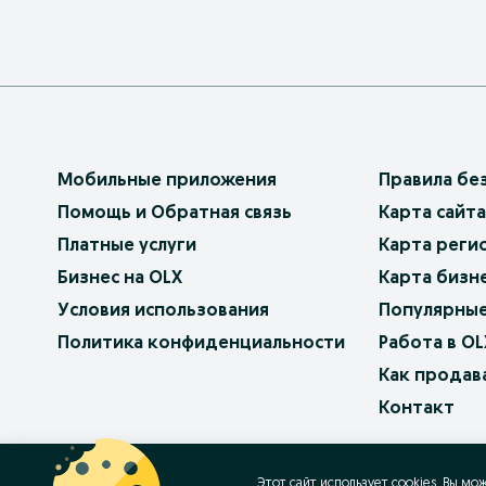
Мобильные приложения
Правила бе
Помощь и Обратная связь
Карта сайта
Платные услуги
Карта реги
Бизнес на OLX
Карта бизн
Условия использования
Популярные
Политика конфиденциальности
Работа в OL
Как продав
Контакт
OLX.bg
OLX.pl
OLX.ro
OLX.ua
OLX.pt
Этот сайт использует cookies. Вы мо