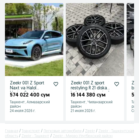
Zeekr 001 Z Sport
Zeekr 001 Z sport
Zee
Naxt va Halol
restyling R 21 diska
bos
Nasiya Savdo
baloni yengi arginal
to'l
574 022 400 сум
16 144 380 сум
57
peregon
Ташкент, Алмазарский
Ташкент, Чиланзарский
Таш
район
район
рай
24 июля 2026 г.
21 июля 2026 г.
Сего
Главная
Транспорт
Легковые автомобили
Zeekr
Zeekr - Ташкентская
область
Zeekr - Ташкент
Zeekr - Мирзо-Улугбекский район