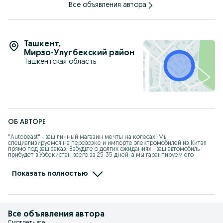
Все объявления автора
Ташкент
,
Мирзо-Улугбекский район
Ташкентская область
ОБ АВТОРЕ
"Autobeast" - ваш личный магазин мечты на колесах! Мы 
специализируемся на перевозке и импорте электромобилей из Китая 
прямо под ваш заказ. Забудьте о долгих ожиданиях - ваш автомобиль 
прибудет в Узбекистан всего за 25-35 дней, а мы гарантируем его 
сохранность и предоставляем щедрые скидки а также гарантия в 
течение года. Наш собственный склад на границе в Хоргосе находится 
всего в 10-дневной дороге от Ташкента, так что вы можете быстро 
Показать полностью
получить всю необходимую информацию и оформить заказ на свой 
мечтанный автомобиль. Доверьтесь нам - мы сделаем вашу покупку 
автомобиля легкой и приятной!
Все объявления автора