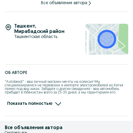
Все объявления автора
Ташкент
,
Мирабадский район
Ташкентская область
ОБ АВТОРЕ
"Autobeast" - ваш личный магазин мечты на колесах! Мы 
специализируемся на перевозке и импорте электромобилей из Китая 
прямо под ваш заказ. Забудьте о долгих ожиданиях - ваш автомобиль 
прибудет в Узбекистан всего за 25-35 дней, а мы гарантируем его 
сохранность и предоставляем щедрые скидки а также гарантия в 
течение года. Наш собственный склад на границе в Хоргосе находится 
всего в 10-дневной дороге от Ташкента, так что вы можете быстро 
Показать полностью
получить всю необходимую информацию и оформить заказ на свой 
мечтанный автомобиль. Доверьтесь нам - мы сделаем вашу покупку 
автомобиля легкой и приятной!
Все объявления автора