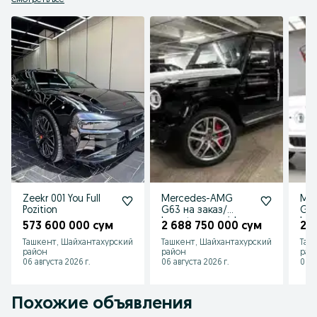
Смотреть все
Zeekr 001 You Full
Mercedes-AMG
Me
Pozition
G63 на заказ/
G63
buyurtma asosida
buy
573 600 000 сум
2 688 750 000 сум
2 
Ташкент, Шайхантахурский
Ташкент, Шайхантахурский
Таш
район
район
рай
06 августа 2026 г.
06 августа 2026 г.
06 а
Похожие объявления