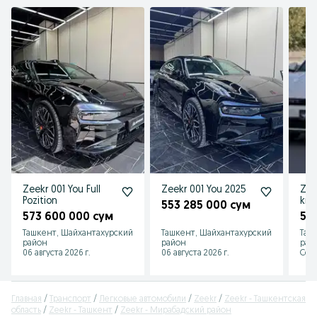
Zeekr 001 You Full
Zeekr 001 You 2025
Zee
Pozition
km
553 285 000 сум
573 600 000 сум
52
Ташкент, Шайхантахурский
Ташкент, Шайхантахурский
Таш
район
район
рай
06 августа 2026 г.
06 августа 2026 г.
Сего
Главная
Транспорт
Легковые автомобили
Zeekr
Zeekr - Ташкентская
область
Zeekr - Ташкент
Zeekr - Мирабадский район