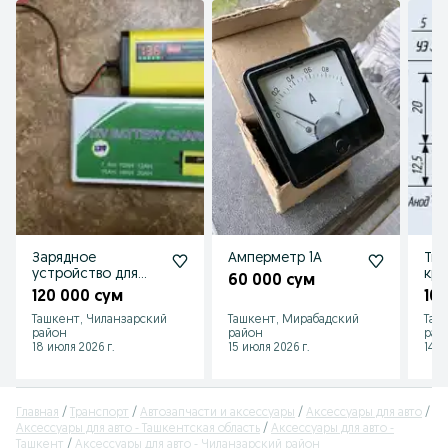
Зарядное
Амперметр 1А
Ти
устройство для
кре
60 000 сум
аккумулятора
пла
120 000 сум
10
автомобиля есть
диф
Ташкент, Чиланзарский
Ташкент, Мирабадский
Таш
доставка
стр
район
район
рай
18 июля 2026 г.
15 июля 2026 г.
14 и
Главная
Транспорт
Автозапчасти и аксессуары
Аксессуары для авто
Аксессуары для авто - Ташкентская область
Аксессуары для авто -
Ташкент
Аксессуары для авто - Чиланзарский район