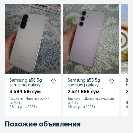
Samsung a56 5g
Samsung a55 5g
Bag
samsung galaxy
samsung galaxy
баг
a56 5g telefon
a55 5g telefon 128
3 684 516 сум
2 527 888 сум
2 1
8/128 256
Ташкент, Чиланзарский
Ташкент, Шайхантахурский
район
район
Янг
08 августа 2026 г.
08 августа 2026 г.
08 а
Похожие объявления