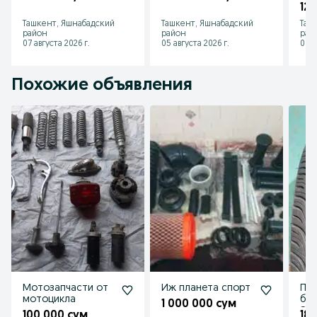
12
Ташкент, Яшнабадский
Ташкент, Яшнабадский
Таш
район
район
рай
07 августа 2026 г.
05 августа 2026 г.
03 а
Похожие объявления
Мотозапчасти от
Иж планета спорт
Пр
мотоцикла
бал
1 000 000 сум
Эле
100 000 сум
18