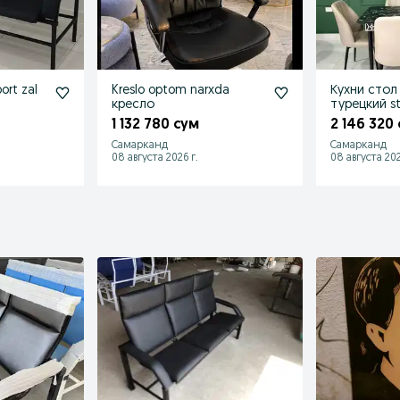
ort zal
Kreslo optom narxda
Кухни стол
кресло
турецкий sto
1 132 780 сум
2 146 320
Самарканд
Самарканд
08 августа 2026 г.
08 августа 202