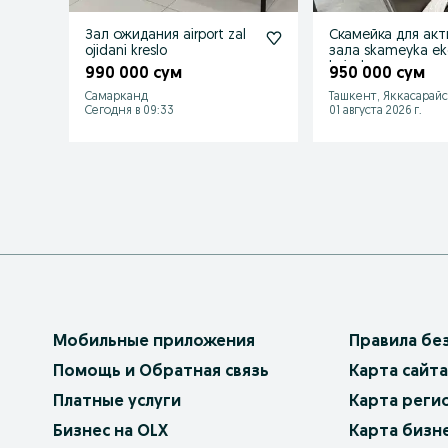
Зал ожидания airport zal
Скамейка для акт
ojidani kreslo
зала skameyka ek
kojadan
990 000 сум
950 000 сум
Самарканд
Ташкент, Яккасарай
Сегодня в 09:33
01 августа 2026 г.
Мобильные приложения
Правила бе
Помощь и Обратная связь
Карта сайта
Платные услуги
Карта реги
Бизнес на OLX
Карта бизн