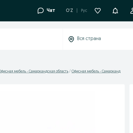
Уведомле
Чат
O'Z
Рус
Офисная мебель - Самаркандская область
Офисная мебель - Самарканд