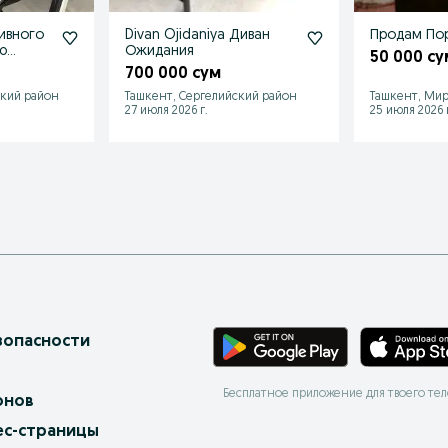
ивного
Divan Ojidaniya Диван
Продам Пор
o
Ожидания
50 000 су
700 000 сум
ский район
Ташкент, Сергелийский район
Ташкент, Мир
27 июля 2026 г.
25 июля 2026 г
зопасности
Бесплатное приложение для твоего те
онов
ес-страницы