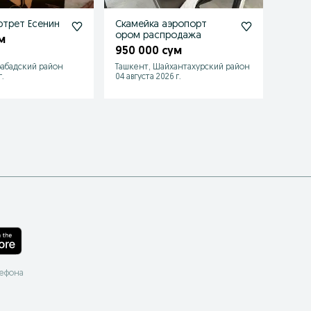
трет Есенин
Скамейка аэропорт
Скамь
ором распродажа
Airap
м
ожид
950 000 сум
1 15
дост
абадский район
Ташкент, Шайхантахурский район
Ташке
.
04 августа 2026 г.
24 июл
лефона