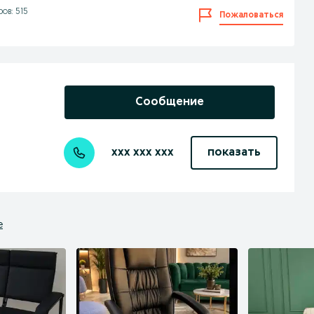
ов: 515
Пожаловаться
Сообщение
xxx xxx xxx
показать
е