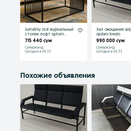
Jurnalniy stol журнальный
Зал ожидания airp
столик лофт optom
ojidani kreslo
narxda
715 440 сум
990 000 сум
Самарканд
Самарканд
Сегодня в 09:33
Сегодня в 09:33
Похожие объявления