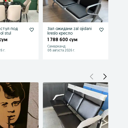
 стул под
Зал ожидани zal ojidani
Kresl
l stul
kreslo кресло
крес
 сум
1 788 600 сум
1 90
Самарканд
Самар
6 г.
08 августа 2026 г.
08 авгу