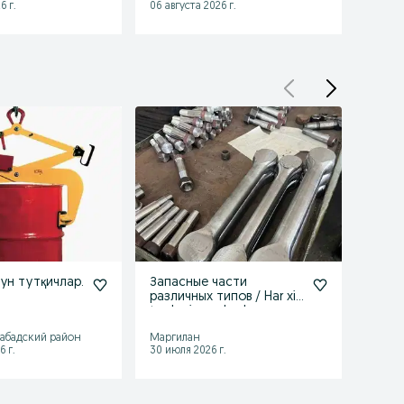
6 г.
06 августа 2026 г.
06 авгу
ун тутқичлар.
Запасные части
Кара 
различных типов / Har xil
Полу
turdagi zapchaslar
штабе
16 7
абадский район
Маргилан
Ташке
6 г.
30 июля 2026 г.
04 авгу