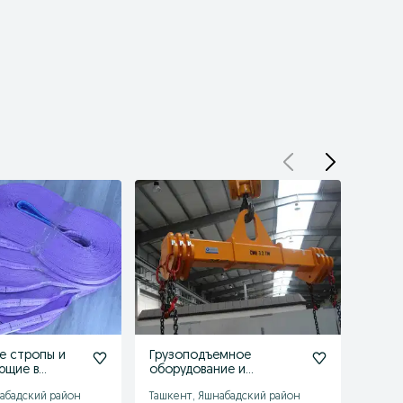
е стропы и
Грузоподъемное
Aylanu
ющие в
оборудование и
Yuk ko
под заказ
комплектующие в
Sotuv
абадский район
Ташкент, Яшнабадский район
Ташке
наличии и под заказ