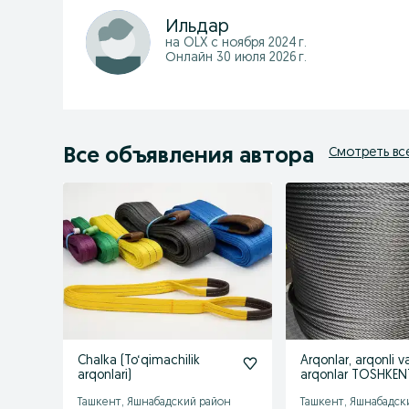
Ильдар
на OLX с
ноября 2024 г.
Онлайн 30 июля 2026 г.
Все объявления автора
Смотреть вс
Chalka (To‘qimachilik
Arqonlar, arqonli va
arqonlari)
arqonlar TOSHKEN
Ташкент, Яшнабадский район
Ташкент, Яшнабадск