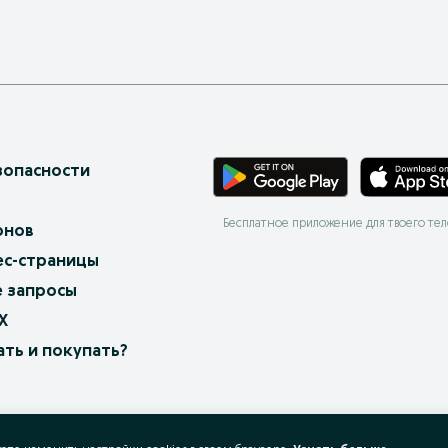
зопасности
Бесплатное приложение для твоего те
онов
ес-страницы
 запросы
X
ать и покупать?