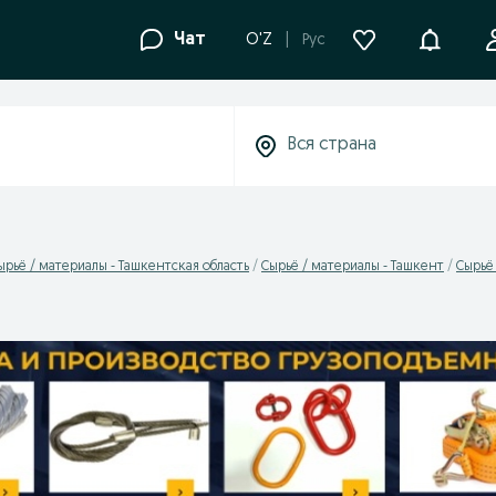
Уведомле
Чат
O'Z
Рус
ырьё / материалы - Ташкентская область
Сырьё / материалы - Ташкент
Сырьё