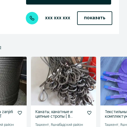
xxx xxx xxx
показать
е
 zanjirli
Канаты, канатные и
Текстильны
T
цепные стропы ( В
комплекту
наличии и под заказ
наличии и 
ий район
Ташкент, Яшнабадский район
Ташкент, Яшн
ТАШКЕНТ )
ТАШКЕНТ