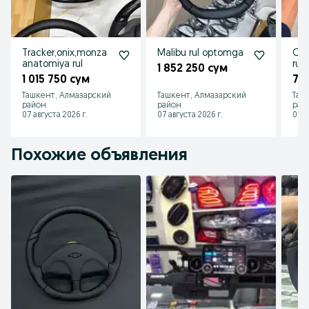
Tracker,onix,monza
Malibu rul optomga
Oni
anatomiya rul
rul
1 852 250 сум
1 015 750 сум
77
Ташкент, Алмазарский
Ташкент, Алмазарский
Таш
район
район
рай
07 августа 2026 г.
07 августа 2026 г.
07 а
Похожие объявления