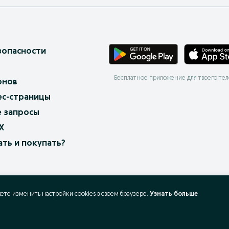
зопасности
Бесплатное приложение для твоего те
онов
ес-страницы
 запросы
X
ать и покупать?
жете изменить настройки cookies в своeм браузере.
Узнать больше