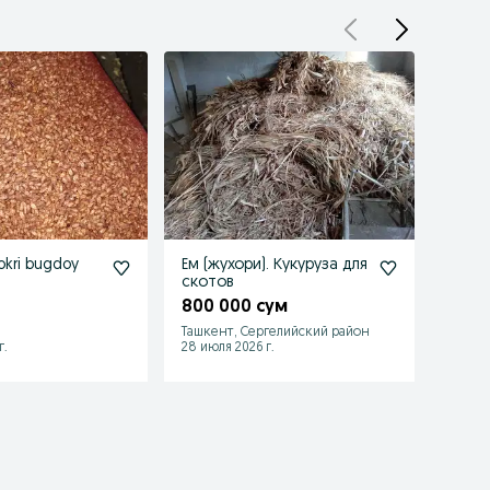
kri bugdoy
Ем (жухори). Кукуруза для
Ем. б
скотов
пучок
800 000 сум
1 00
Ташкент, Сергелийский район
Аккур
г.
28 июля 2026 г.
12 июля