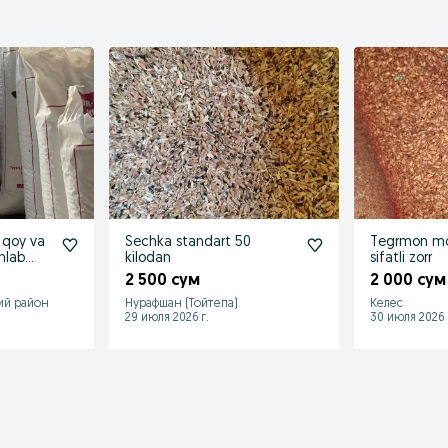
 qoy va
Sechka standart 50
Tegrmon mo
shlab
kilodan
sifatli zorr
2 500 сум
2 000 сум
ий район
Нурафшан (Тойтепа)
Келес
29 июля 2026 г.
30 июля 2026 