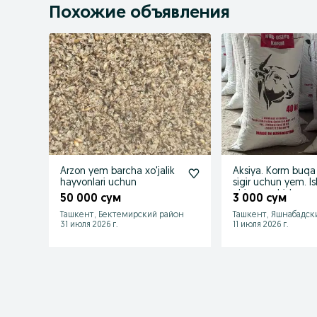
Похожие объявления
Arzon yem barcha xo'jalik
Aksiya. Korm buqa
hayvonlari uchun
sigir uchun yem. I
chiqaruvchidan
50 000 сум
3 000 сум
Ташкент, Бектемирский район
Ташкент, Яшнабадск
31 июля 2026 г.
11 июля 2026 г.