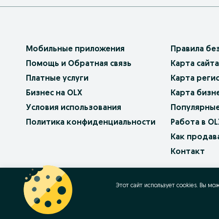
Мобильные приложения
Правила бе
Помощь и Обратная связь
Карта сайта
Платные услуги
Карта реги
Бизнес на OLX
Карта бизн
Условия использования
Популярные
Политика конфиденциальности
Работа в OL
Как продав
Контакт
OLX.bg
OLX.pl
OLX.ro
OLX.ua
OLX.pt
Этот сайт использует cookies. Вы мо