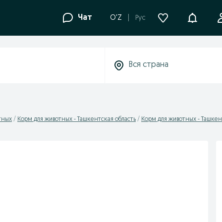
Уведомле
Чат
O'Z
Рус
тных
Корм для животных - Ташкентская область
Корм для животных - Ташкен