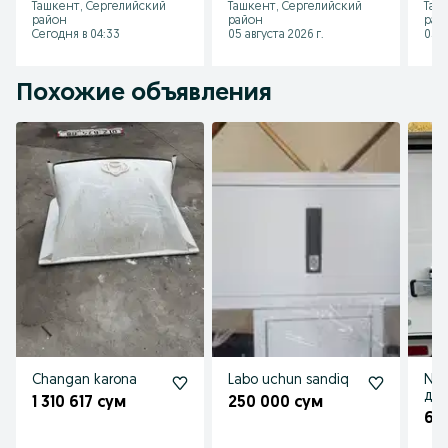
Ташкент, Сергелийский
Ташкент, Сергелийский
Таш
район
район
рай
Сегодня в 04:33
05 августа 2026 г.
05 а
Похожие объявления
Changan karona
Labo uchun sandiq
Nom
ду
1 310 617 сум
250 000 сум
но
60