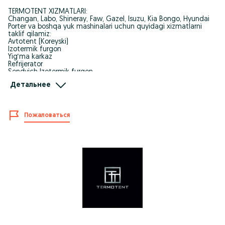
TERMOTENT XIZMATLARI:
Changan, Labo, Shineray, Faw, Gazel, Isuzu, Kia Bongo, Hyundai
Porter va boshqa yuk mashinalari uchun quyidagi xizmatlarni
taklif qilamiz:
Avtotent (Koreyski)
Izotermik furgon
Yig‘ma karkaz
Refrijerator
Sendvich Izotermik furgon
Korona ustanovka
Детальнее
Avtotent remont
Har bir buyurtma — alohida e’tibor va sifat kafolati!
Faqat ishonchli materiallar va tajribali ustalar ishi!
Пожаловаться
Murojaat uchun :
Mutaxassis 88 800 20 70
Istirohat 99 833 20 70
Qum-Ariq 98 800 20 70
Manzil:
1 filial Istirohat
2 filial Qum-Ariq