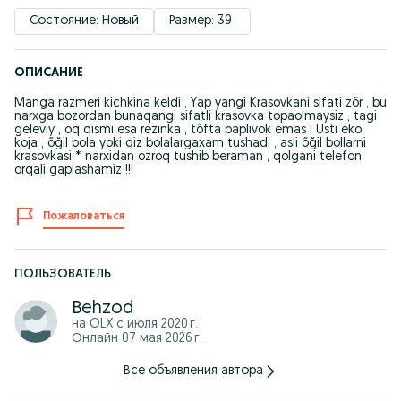
Состояние: Новый
Размер: 39 
ОПИСАНИЕ
Manga razmeri kichkina keldi , Yap yangi Krasovkani sifati zõr , bu
narxga bozordan bunaqangi sifatli krasovka topaolmaysiz , tagi
geleviy , oq qismi esa rezinka , tõfta paplivok emas ! Usti eko
koja , õğil bola yoki qiz bolalargaxam tushadi , asli õğil bollarni
krasovkasi * narxidan ozroq tushib beraman , qolgani telefon
orqali gaplashamiz !!!
Пожаловаться
ПОЛЬЗОВАТЕЛЬ
Behzod
на OLX с
июля 2020 г.
Онлайн 07 мая 2026 г.
Все объявления автора