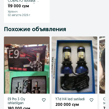
COBALTO sotiladi. !!
Xoxlogonizcha olb
119 000 сум
qoyovarasiz
Ургенч
02 августа 2026 г.
Похожие объявления
E9 Pro 3 Oy
Y7d H4 led satiladi
Cob
ishlatilgan
sot
200 000 сум
xa
180 000 сум
70