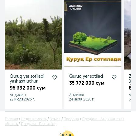
Quruq yer sotiladi
Quruq yer sotilad
Zud
yashash uchun
Bog
35 772 000 сум
(Ле
95 392 000 сум
83
uch
Андижан
Андижан
Анд
soti
22 июля 2026 г.
24 июля 2026 г.
31 и
Главная
Недвижимость
Земля
Продажа
Продажа - Андижанская
область
Продажа - Пахтаабад