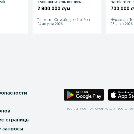
ali
+увлажнитель воздуха
namlantirgic
Philips AC2726
2 800 000 сум
700 000 
Ташкент, Юнусабадский район
Нурафшан (То
04 августа 2026 г.
25 июля 2026 г
зопасности
Бесплатное приложение для твоего те
онов
ес-страницы
 запросы