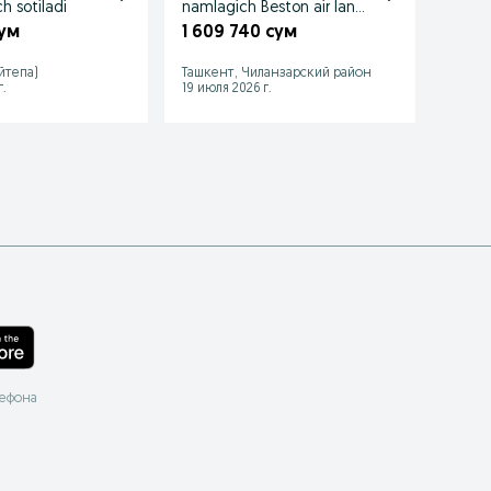
h sotiladi
namlagich Beston air land
75 sm 
pro
сум
1 609 740 сум
500 
йтепа)
Ташкент, Чиланзарский район
Нурафш
.
19 июля 2026 г.
24 июл
лефона