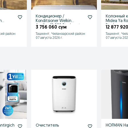
Кондиционер /
Колонный 
n
Konditsioner Welkin
Midea Ya R
u
Apollon 12 000 Btu Inverter
Btu Inverte
3 756 060 сум
12 877 92
+ АКЦИИ!
кий район
Ташкент, Чиланзарский район
Ташкент, Чил
07 августа 2026 г.
07 августа 202
ntirgich
Очиститель
HOFMAN Ha