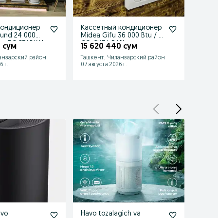
кондиционер
Кассетный кондиционер
Очис
ound 24 000
Midea Gifu 36 000 Btu / +
Увлаж
r + ДОСТАВКА!
СО СКЛАДА!!!
Welkin
0 сум
15 620 440 сум
2 37
м2
анзарский район
Ташкент, Чиланзарский район
Ташке
6 г.
07 августа 2026 г.
07 авгу
vo
Havo tozalagich va
Havo 