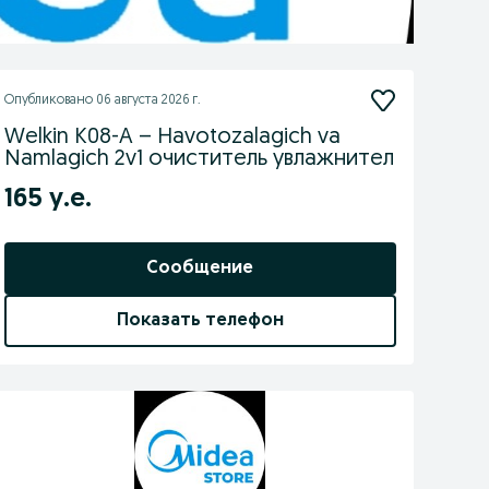
Опубликовано
06 августа 2026 г.
Welkin K08-A – Havotozalagich va
Namlagich 2v1 очиститель увлажнител
165 у.е.
Сообщение
Показать телефон