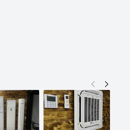
Почему выгодно работать с нами

Неоспоримые ключевые преимущества Midea

01. 

Опытные специалисты на каждом этапе

На каждом этапе работ – от момента заявки до сдачи объекта 
– ваш проект ведут опытные проверенные временем 
специалисты. Не беспокойтесь за качество работ. 

02. 

Эксперт в области климата

Более чем 10-летний опыт работы нашей команды позволяют 
нам позиционировать себя как экспертов в сфере климата, 
выполняя заказы оперативно и на высоком техническом 
уровне

03. 

Более 1000 успешных проектов в Узбекистане

На сегодняшний день у нас более 100 успешно реализованных 
проектов по всему Узбекистану

04. 

Высокий контроль качества

Мы крайне ответственно подходим к вопросу качества. Наше 
оборудование, прежде чем заработать в Вашем помещении, 
проходит несколько этапов контроля качества

05. 

Отличное соотношение цены и качества

У нас не самые дешевые цены. У нас лучшее соотношение 
цены и качества. Обращаясь к нам, вы точно знаете, за что 
платите.