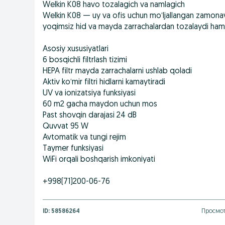
Welkin K08 havo tozalagich va namlagich
Welkin K08 — uy va ofis uchun mo‘ljallangan zamonav
yoqimsiz hid va mayda zarrachalardan tozalaydi hamd
Asosiy xususiyatlari
6 bosqichli filtrlash tizimi
HEPA filtr mayda zarrachalarni ushlab qoladi
Aktiv ko‘mir filtri hidlarni kamaytiradi
UV va ionizatsiya funksiyasi
60 m2 gacha maydon uchun mos
Past shovqin darajasi 24 dB
Quvvat 95 W
Avtomatik va tungi rejim
Taymer funksiyasi
WiFi orqali boshqarish imkoniyati
+998(71)200-06-76
ID:
58586264
Просмот