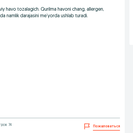
iy havo tozalagich. Qurilma havoni chang, allergen,
a namlik darajasini me’yorda ushlab turadi.
ров: 74
Пожаловаться