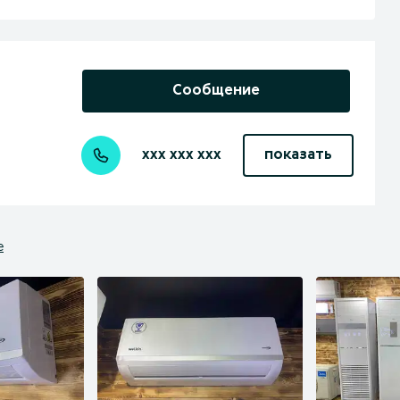
Сообщение
xxx xxx xxx
показать
е