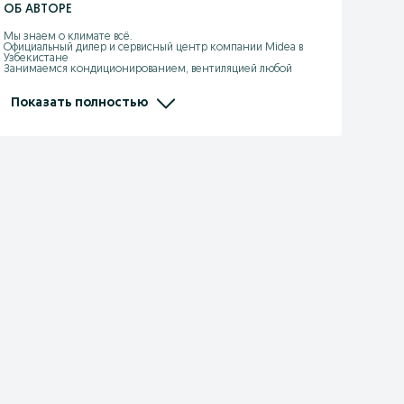
ОБ АВТОРЕ
Мы знаем о климате всё. 

Официальный дилер и сервисный центр компании Midea в 
Узбекистане

Занимаемся кондиционированием, вентиляцией любой 
степени сложности

и масштаба с 2008 года!

Показать полностью
Компания Midea – один из мировых лидеров в сфере 
кондиционирования и вентиляции. Мы гордимся своим 
статусом производителя высококачественной продукции, 
признанной на международном уровне. Midea обеспечивает 
комфорт и свежий воздух в миллионах домов и офисов по 
всему миру, предлагая надежные и эффективные решения для 
климат-контроля. 

Наши кондиционеры и вентиляционные системы сочетают в 
себе передовые технологии, энергоэффективность и 
современный дизайн, что делает их идеальным выбором для 
любого интерьера. Мы стремимся удовлетворить потребности 
каждого клиента, предлагая широкий ассортимент продукции 
– от бытовых кондиционеров до промышленных 
вентиляционных систем.

Midea – это знак качества и инноваций. Наши продукты 
проходят строгие тесты и сертификации, гарантируя 
долговечность и стабильную работу в любых условиях. Мы 
постоянно совершенствуем наши технологии, чтобы 
предложить вам лучшее решение для вашего комфорта.

Посетите нас в Ташкенте по адресу: Чиланзарский район, ул. 
Мукимий дом 20 Б. Наши специалисты помогут вам выбрать 
идеальное оборудование и ответят на все ваши вопросы. Midea 
– ваш надежный партнер в создании комфортной атмосферы!
