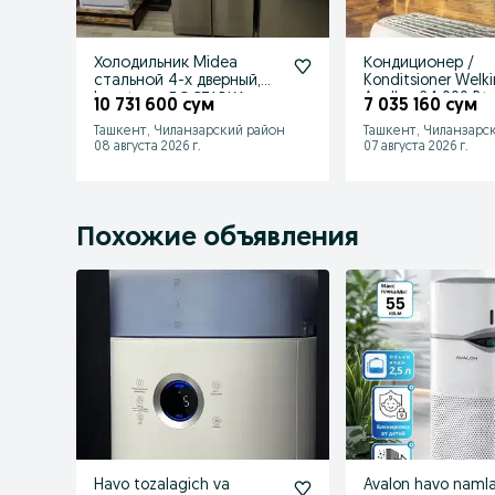
Холодильник Midea
Кондиционер /
стальной 4-х дверный,
Konditsioner Welki
Inverter + ДОСТАВКА
Apollon 24 000 Bt
10 731 600 сум
7 035 160 сум
Inverter + АКЦИИ!
Ташкент, Чиланзарский район
Ташкент, Чиланзарс
08 августа 2026 г.
07 августа 2026 г.
Похожие объявления
Havo tozalagich va
Avalon havo namla