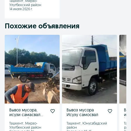
Ташкент, Мирзо-
xizmati,
Улугбекский район
Строительный
14 июля 2026 г.
мусор,хла
Похожие объявления
Вывоз мусора,
Вывоз мусора
Выв
исузи самасвал
Исузу самосвал
исузу Viv
хизмати. Isuzu
isu
Ташкент, Мирзо-
Ташкент, Юнусабадский
Таш
musor olib ketish
Улугбекский район
район
рай
hizmati