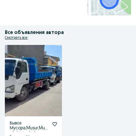
Все объявления автора
Смотреть все
Вывоз
Мусора,Musur,Muso
r,Axlat tashish