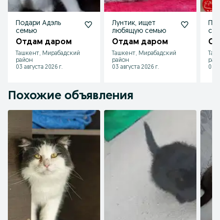
Подари Адэль
Лунтик, ищет
Под
семью
любящую семью
се
Отдам даром
Отдам даром
От
Ташкент, Мирабадский
Ташкент, Мирабадский
Таш
район
район
рай
03 августа 2026 г.
03 августа 2026 г.
03 а
Похожие объявления