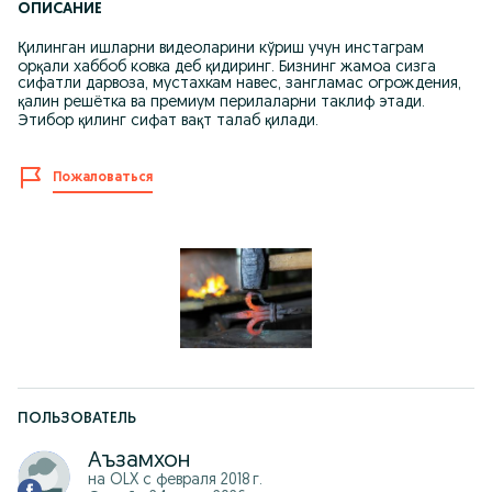
ОПИСАНИЕ
Қилинган ишларни видеоларини кўриш учун инстаграм
орқали хаббоб ковка деб қидиринг. Бизнинг жамоа сизга
сифатли дарвоза, мустахкам навес, зангламас огрождения,
қалин решётка ва премиум перилаларни таклиф этади.
Этибор қилинг сифат вақт талаб қилади.
Пожаловаться
ПОЛЬЗОВАТЕЛЬ
Аъзамхон
на OLX с
февраля 2018 г.