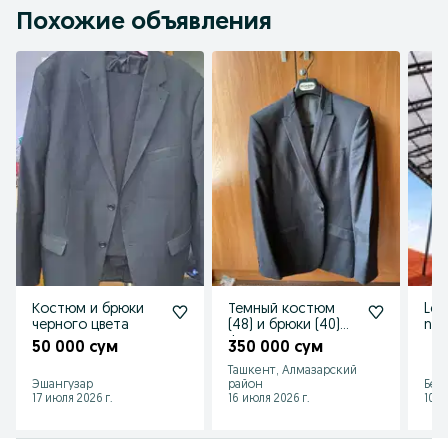
Похожие объявления
Костюм и брюки
Темный костюм
Lex
черного цвета
(48) и брюки (40)
nar
французского
опт
50 000 сум
350 000 сум
бренда Celio
Ташкент, Алмазарский
Эшангузар
район
Бек
17 июля 2026 г.
16 июля 2026 г.
10 и