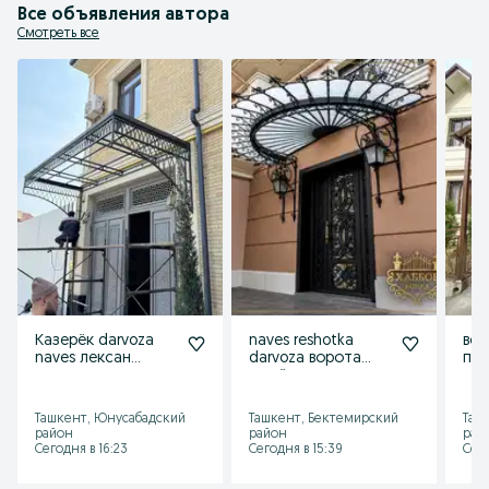
— навес (лексан, профнастил, баннер, тент)

Все объявления автора
— Решётка

— Перила

Смотреть все
— Дарвоза

— Ограждения

— Мангал, барбекю, шашлычны

Телеграм: azamkovka

Хизматингизга доимо тайёрмиз!
Казерёк darvoza
naves reshotka
вор
naves лексан
darvoza ворота
пер
оргождения
решётка перила
орг
reshotka решётка
оргождения навес
лек
перила навес
лексан
res
Ташкент, Юнусабадский
Ташкент, Бектемирский
Таш
район
район
рай
Сегодня в 16:23
Сегодня в 15:39
Сего