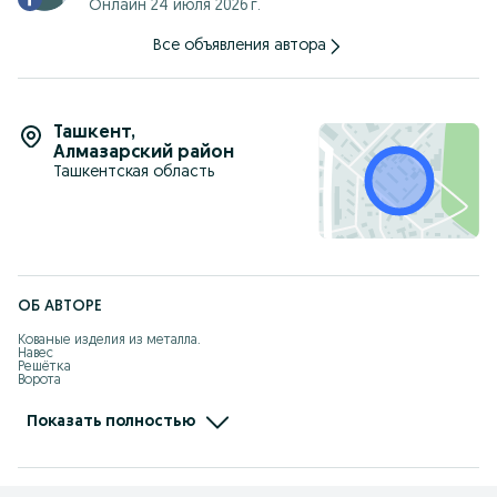
Онлайн 24 июля 2026 г.
Все объявления автора
Ташкент
,
Алмазарский район
Ташкентская область
ОБ АВТОРЕ
Кованые изделия из металла.

Навес

Решётка

Ворота

Перила

Ограждение

---------------------------------

Показать полностью
Сиз истаган турли хил шаклдан металл махсулотларни ясаймиз. Куп 
йиллик тажрибага эга булган профессиональ усталар сиз учун чиройли ва 
мустахкам булган темирчилик ишларини бажаради, шунингдек бизнинг 
ишларимизни каталог оркали танлашингиз мумкин.

Сиз учун:
