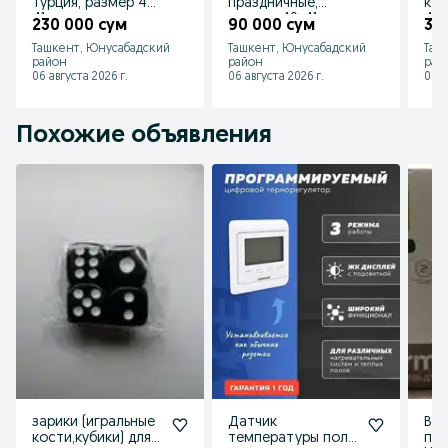
Турция, размер 40-
праздничные,
кож
41
размер 40-41
41-
230 000 сум
90 000 сум
35
привозные.
Нов
Ташкент, Юнусабадский
Ташкент, Юнусабадский
Таш
район
район
рай
06 августа 2026 г.
06 августа 2026 г.
06 а
Похожие объявления
зарики (игральные
Датчик
Вер
кости,кубики) для
температуры пола
пар