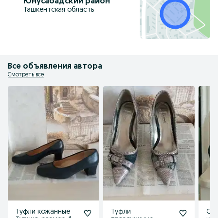
Юнусабадский район
Ташкентская область
Все объявления автора
Смотреть все
Туфли кожанные
Туфли
Сап