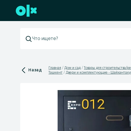
Перейти к нижнему колонтитулу
Главная
Дом и сад
Товары для строительства/р
Назад
Ташкент
Двери и комплектующие - Шайхантаху