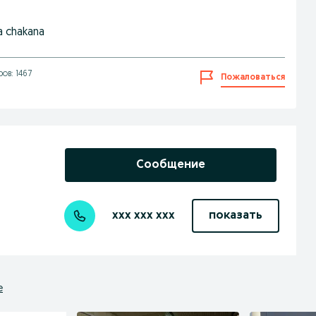
va chakana
ов: 1467
Пожаловаться
Сообщение
xxx xxx xxx
показать
е