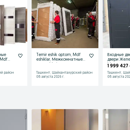
ные
Temir eshik optom, Mdf
Входные дв
 Mdf
eshiklar, Межкомнатные
двери Жел
двери, Мдф двери
Металличес
1 999 427
Temir eshik
ий район
Ташкент, Шайхантахурский район
Ташкент, Шай
08 августа 2026 г.
08 августа 202