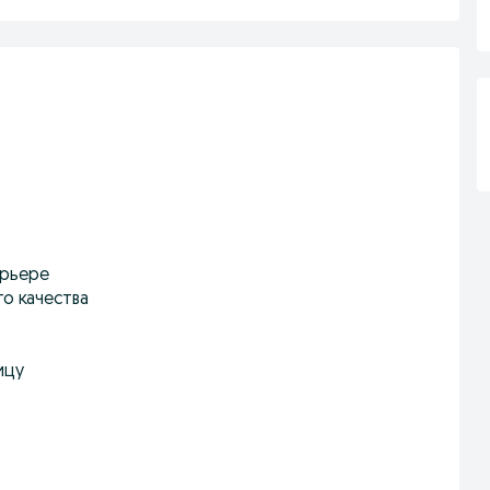
ерьере
о качества
ицу