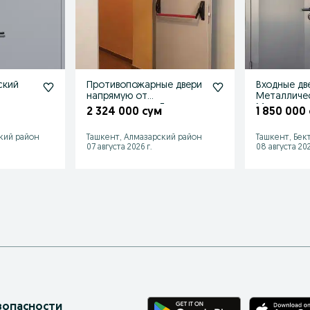
ский
Противопожарные двери
Входные дв
напрямую от
Металличес
производителя Гарантия
Межкомнат
2 324 000 сум
1 850 000
и Сертификат
Temir eshik
кий район
Ташкент, Алмазарский район
Ташкент, Бек
07 августа 2026 г.
08 августа 202
зопасности