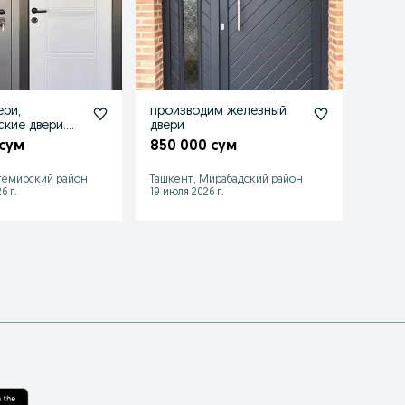
ери,
производим железный
Temir
кие двери.
двери
1 25
ные двери,
 сум
850 000 сум
темирский район
Ташкент, Мирабадский район
Ташке
6 г.
19 июля 2026 г.
25 июл