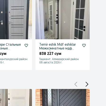
ери Стальные
Temir eshik Mdf eshiklar
Вход
езные
Межкомнатные мдф
двер
кие двери.
двери Входные
Мдф д
 сум
838 227 сум
899 
Металлические
eshikl
хантахурский район
Ташкент, Алмазарский район
Ташке
6 г.
08 августа 2026 г.
08 авгу