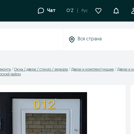
Уведомле
Чат
O'Z
Рус
емонта
Окна / двери / стеклo / зеркала
Двери и комплектующие
Двери и 
рский район