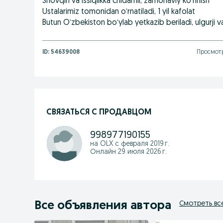
Shovqin va issiqlikka chidamli, zamonaviy ko‘rinish
Ustalarimiz tomonidan o‘rnatiladi, 1 yil kafolat
Butun O‘zbekiston bo‘ylab yetkazib beriladi, ulgurji 
ID:
54639008
Просмотр
СВЯЗАТЬСЯ С ПРОДАВЦОМ
998977190155
на OLX с
февраля 2019 г.
Онлайн 29 июля 2026 г.
Все объявления автора
Смотреть вс