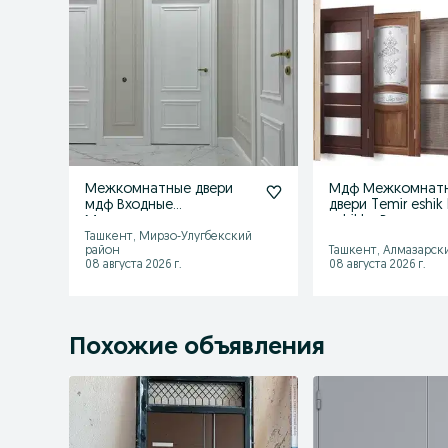
Межкомнатные двери
Мдф Межкомнат
мдф Входные
двери Temir eshik
Металлические двери
eshiklar Входные
Temir Mdf eshiklar
железные двери
Ташкент, Мирзо-Улугбекский
район
Ташкент, Алмазарск
08 августа 2026 г.
08 августа 2026 г.
Похожие объявления