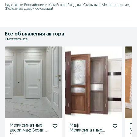
Надежные Российские и Китайские Входные Стальные, Металлические, 
Железные Двери со склада!
Все объявления автора
Смотреть все
Межкомнатные
Мдф
Tem
двери мдф Входные
Межкомнатные
Mdf
Металлические
двери Temir eshik
Ме