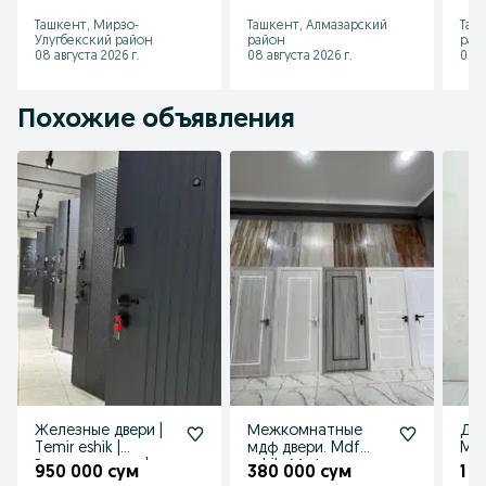
двери Temir Mdf
Mdf eshiklar
две
Ташкент, Мирзо-
Ташкент, Алмазарский
Таш
eshiklar
Входные железные
Улугбекский район
район
рай
двери
08 августа 2026 г.
08 августа 2026 г.
08 а
Похожие объявления
Железные двери |
Межкомнатные
ДВ
Temir eshik |
мдф двери. Mdf
MET
Входные двери |
eshik, Мдф эшик,
esh
950 000 сум
380 000 сум
1 0
Темир эшик |
Оптом двери