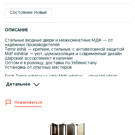
Состояние: Новый
ОПИСАНИЕ
Стальные входные двери и межкомнатные МДФ — от
надёжных производителей
Temir eshik — крепкие, стильные, с антивзломной защитой
Mdf eshiklar — уют, шумоизоляция и современный дизайн
Широкий ассортимент в наличии
Оптом и в розницу, доставка по Узбекистану
Установка от опытных мастеров
Kirish Temir eshiklar va ichki Mdf eshiklar — ishonchli ishlab
chiqaruvchilardan
Детальнее
Temir eshik — mustahkam, zamonaviy, xavfsiz
Mdf eshiklar — shinamlik, tovushdan himoya va chiroyli dizayn
Keng tanlov omborda mavjud
O‘zbekiston bo‘ylab yetkazib berish, ulgurji va chakana savdo
Пожаловаться
Tajribali ustalar tomonidan o‘rnatish