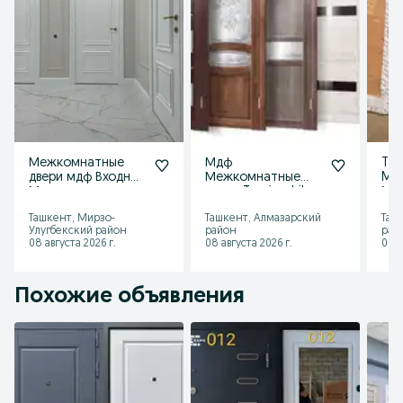
Межкомнатные
Мдф
Tem
двери мдф Входные
Межкомнатные
Mdf
Металлические
двери Temir eshik
Ме
двери Temir Mdf
Mdf eshiklar
две
Ташкент, Мирзо-
Ташкент, Алмазарский
Таш
eshiklar
Входные железные
Улугбекский район
район
рай
двери
08 августа 2026 г.
08 августа 2026 г.
08 а
Похожие объявления