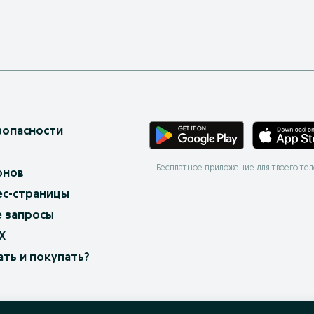
зопасности
Бесплатное приложение для твоего те
онов
ес-страницы
 запросы
X
ать и покупать?