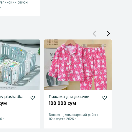
гелийский район
.
iy plashadka
Пижама для девочки
Зимня
девоч
сум
100 000 сум
80 0
Ташкент, Алмазарский район
Чирчи
6 г.
02 августа 2026 г.
02 авгу