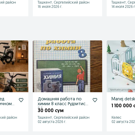
кий район
Ташкент, Сергелийский район
Ташкент, Сер
16 июля 2026 г.
14 июля 2026 г
ед
Домашняя работа по
Manej detsk
личном
химии 8 класс Рудзитис
1 100 000 
Г.Е.
30 000 сум
кий район
Ташкент, Сергелийский район
Келес
02 августа 2026 г.
02 августа 202