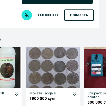
xxx xxx xxx
показать
е
 N1
Монета Tangalar
Shrupavik b/
holatda
1 900 000 сум
300 000 