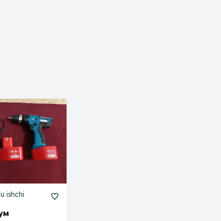
u ishchi
сум