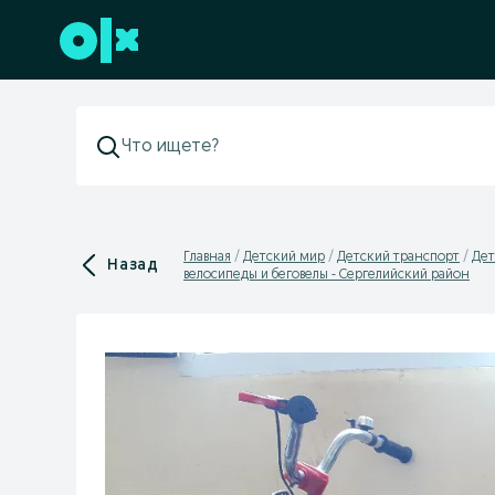
Перейти к нижнему колонтитулу
Главная
Детский мир
Детский транспорт
Дет
Назад
велосипеды и беговелы - Сергелийский район