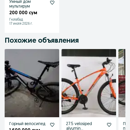
Умный дом
мультирум
200 000 сум
Гюлабад
17 июля 2026 г.
Похожие объявления
Горный велосипед
27.5 velosiped
Про
alyumin
по