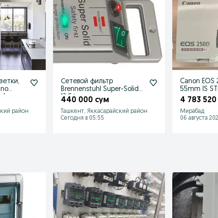
зетки,
Сетевой фильтр
Canon EOS 2
ino
Brennenstuhl Super-Solid.
55mm IS S
я)
13.5А
идеале, по
440 000 сум
4 783 520
комплект!
ский район
Ташкент, Яккасарайский район
Мирабад
Сегодня в 05:55
06 августа 202