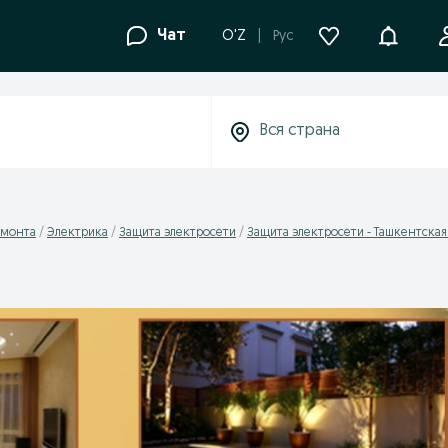
Уведомле
Чат
O'Z
Рус
емонта
Электрика
Защита электросети
Защита электросети - Ташкентская