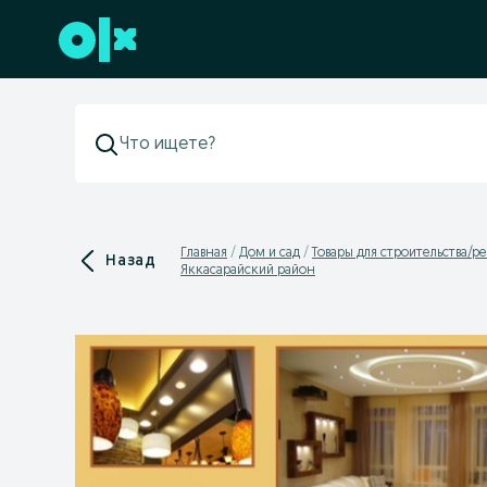
Перейти к нижнему колонтитулу
Главная
Дом и сад
Товары для строительства/р
Назад
Яккасарайский район