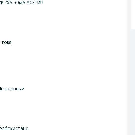
2P 25A 30мА AC-ТИП
 тока
Мгновенный
 Узбекистане.