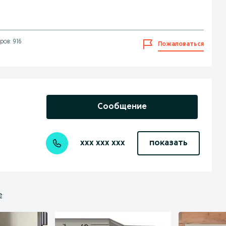
ов: 916
Пожаловаться
Сообщение
xxx xxx xxx
показать
е