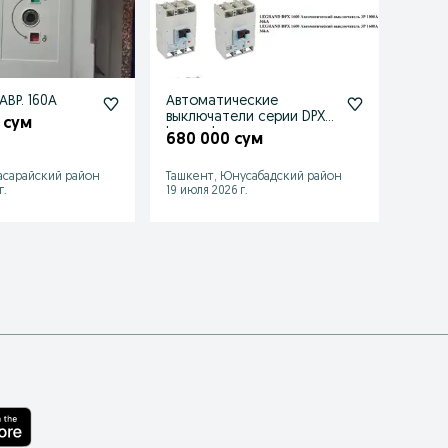
Продаётся АВР. 160А
Автоматические
Дифф
выключатели серии DPX3
автом
 сум
legrand.
Schnei
680 000 сум
600 
асарайский район
Ташкент, Юнусабадский район
Ташке
г.
19 июля 2026 г.
25 июл