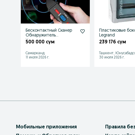
Бесконтактный Сканер
Пластиковые бок
Обнаружитель
Legrand
Напряжения
500 000 сум
239 176 сум
Самарканд
Ташкент, Юнусабадс
11 июля 2026 г.
30 июля 2026 г.
Мобильные приложения
Правила бе