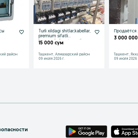
сы
Turli xildagi shitlar,kabellar,
premium sifatli
3 000 000
hamyonbob avtamatlar
15 000 сум
кий район
Ташкент, Алмазарский район
Ташкент, Якк
09 июля 2026 г.
09 июля 2026 
зопасности