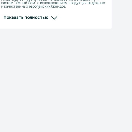
систем “Умный Дом” с использованием продукции надёжных 
и качественных европейских брендов. 

Поставка на рынок Узбекистана, таких известных марок как: 

- Schneider Electric (Франция)

- Legrand (Франция)

Показать полностью
- Hager (Германия)

- Finder (Италия)

- Somfy (Италия)

- Nexans (Франция)

- Knipex (Германия)

- Lumines (Польша)

- Energizer (США)

- Brennenstuhl (Германия)