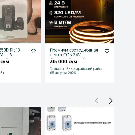
50D Kit 18-
Премиум светодиодная
Авто
TM — В
лента COB 24V.
выклю
лный
Сплошной свет без
10кА, 
 сум
315 000 сум
110 
точек.
Ташкент, Яккасарайский район
Ташке
6 г.
05 августа 2026 г.
25 июл