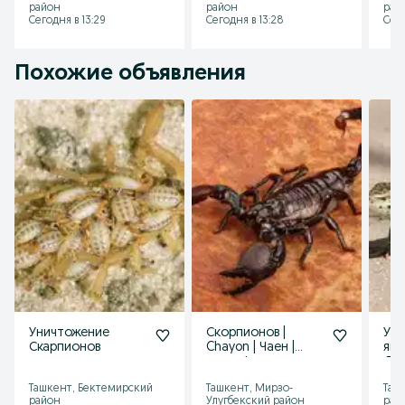
район
район
рай
Сегодня в 13:29
Сегодня в 13:28
Сего
Похожие объявления
Уничтожение
Скорпионов |
Ун
Скарпионов
Chayon | Чаен |
яще
дезинфекция
Де
дезинсекция
Ди
Ташкент, Бектемирский
Ташкент, Мирзо-
Таш
dizinfeksiya
Ди
район
Улугбекский район
рай