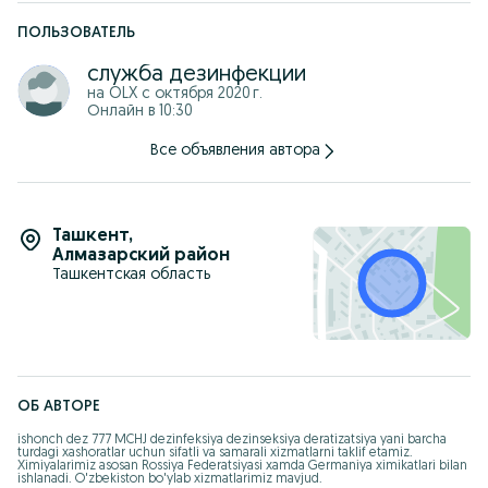
Чивин
Sichqon
ПОЛЬЗОВАТЕЛЬ
Каламуш
Кана
служба дезинфекции
ва бошка хашоратларга карши дезинфекция хизмати мавжуд
Змея
на OLX с
октября 2020 г.
Скорпион
Онлайн в 10:30
Ящерица
Клопа
Все объявления автора
Таракан
Муха
Муха
Блоха
Чвин
Ташкент
,
Мышь
Алмазарский район
Крыса
Кана
Ташкентская область
и есть служба дезинфекции против других насекомых
ОБ АВТОРЕ
ishonch dez 777 MCHJ dezinfeksiya dezinseksiya deratizatsiya yani barcha 
turdagi xashoratlar uchun sifatli va samarali xizmatlarni taklif etamiz. 
Ximiyalarimiz asosan Rossiya Federatsiyasi xamda Germaniya ximikatlari bilan 
ishlanadi. O'zbekiston bo'ylab xizmatlarimiz mavjud.
