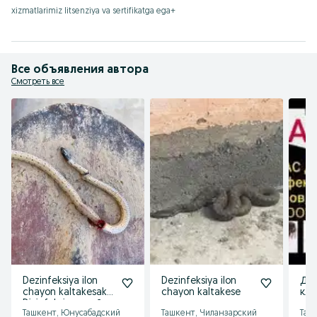
xizmatlarimiz litsenziya va sertifikatga ega+
Все объявления автора
Смотреть все
Dezinfeksiya ilon
Dezinfeksiya ilon
Де
chayon kaltakesak
chayon kaltakese
кла
Dizinfeksiya змей
тар
Ташкент, Юнусабадский
Ташкент, Чиланзарский
Таш
змея