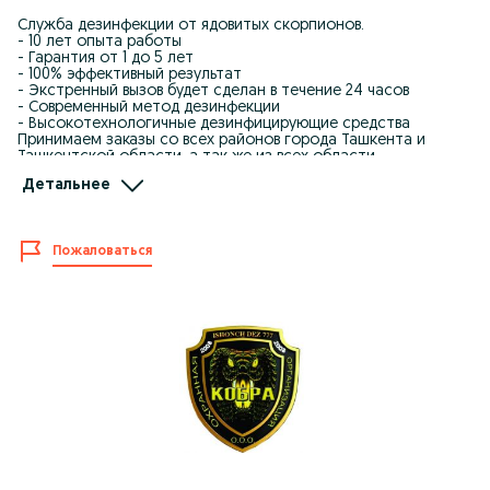
Служба дезинфекции от ядовитых скорпионов.
- 10 лет опыта работы
- Гарантия от 1 до 5 лет
- 100% эффективный результат
- Экстренный вызов будет сделан в течение 24 часов
- Современный метод дезинфекции
- Высокотехнологичные дезинфицирующие средства
Принимаем заказы со всех районов города Ташкента и
Ташкентской области, а так же из всех области
Узбекистана. Позвоните Нам! +998 97 292-99-36.
Детальнее
Zaharli chayonlarga qarshi dezinfeksiya xizmati.
- 10 yillik ish staji
- 1 yildan 5 yilgacha kafolat
- 100% li samarali natija
Пожаловаться
- Shoshilinch chaqiruv 24 soat ichida amalga oshiriladi
- Zamonaviy dezinfektsiya metodikasi
- Yuqori texnalogiyadagi dezinfektsiya vositalari
Toshkent shahar, Toshkent viloyati hamda O`zbekiston bo`ylab
istalga viloyatlardan buyurtma qabul qilamiz. Ish vaqti 24/7.
Murojat uchun telefonlar: +998 97 292-99-36.
Илон
Чайон
Калтакесак
Клопа
Таракан
Пашша
Муха
Бурга