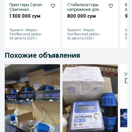
Принтеры Canon.
Стабилизаторы
Вод
Оригинал.
напряжения для
Ари
Гарантия
дома, квартиры,
Эле
1 300 000 сум
800 000 сум
95
офиса,
Кач
электромобиля
Гар
Дос
Ташкент, Мирзо-
Ташкент, Мирзо-
Таш
Улугбекский район
Улугбекский район
рай
06 августа 2026 г.
02 августа 2026 г.
01 а
Похожие объявления