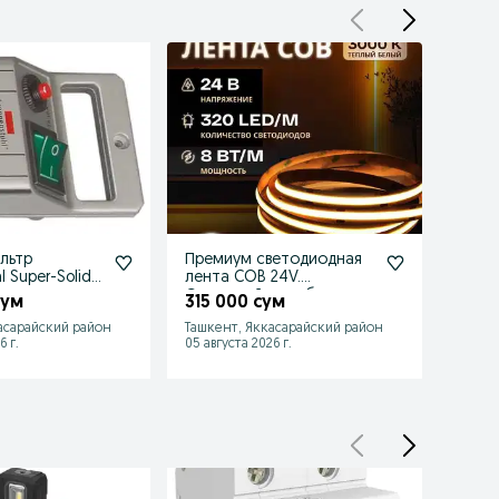
льтр
Премиум светодиодная
Авто
 Super-Solid.
лента COB 24V.
выклю
Сплошной свет без
10кА, 
сум
315 000 сум
110 
точек.
асарайский район
Ташкент, Яккасарайский район
Ташке
6 г.
05 августа 2026 г.
25 июл