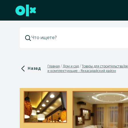
Перейти к нижнему колонтитулу
Главная
Дом и сад
Товары для строительства/р
Назад
и комплектующие - Яккасарайский район