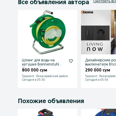
Все объявления автора
Смотреть вс
Шланг для воды на
Дизайнерские ро
катушке Brennenstuhl
выключатели Btic
(Германия)
Living Now (Итали
800 000 сум
290 000 сум
Ташкент, Яккасарайский район
Ташкент, Яккасарай
Сегодня в 05:56
Сегодня в 05:56
Похожие объявления