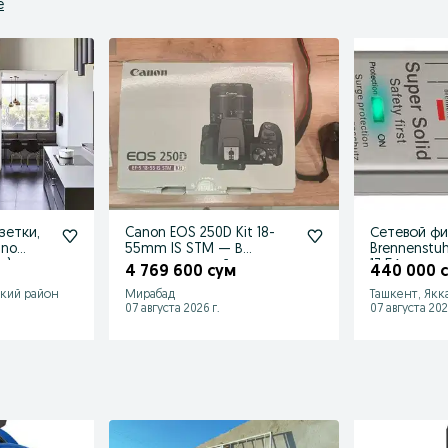
е
зетки,
Canon EOS 250D Kit 18-
Сетевой фи
ino
55mm IS STM — В
Brennenstuhl
я)
идеале, полный
13.5А
4 769 600 сум
440 000 
комплект!
ский район
Мирабад
Ташкент, Якк
07 августа 2026 г.
07 августа 202