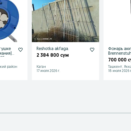
атушке
Reshotka akfaga.
Фонарь ак
мания)
Brennenstuh
2 384 800 сум
 25 м
700 000 
ский район
Каган
Ташкент, Якк
17 июля 2026 г.
18 июля 2026 г