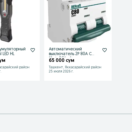
кумуляторный
Автоматический
Turbin
l LED HL
выключатель 2Р 80А С
Treke
10кА, DEKraft
сум
65 000 сум
300 
асарайский район
Ташкент, Яккасарайский район
Ташке
.
25 июля 2026 г.
03 авгу