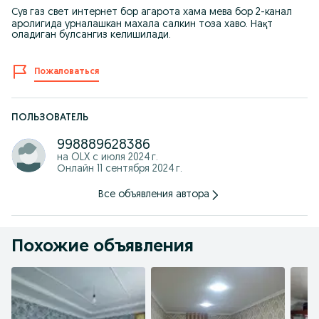
Сув газ свет интернет бор агарота хама мева бор 2-канал
аролигида урналашкан махала салкин тоза хаво. Нақт
оладиган булсангиз келишилади.
Пожаловаться
ПОЛЬЗОВАТЕЛЬ
998889628386
на OLX с
июля 2024 г.
Онлайн 11 сентября 2024 г.
Все объявления автора
Похожие объявления