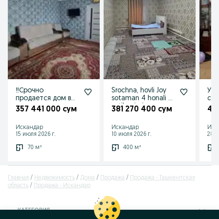
‼️Срочно
Srochna, hovli Joy
Уй
продается дом в
sotaman 4 honali 4
сот
хорошем
sotih eriminan
357 441 000 сум
381 270 400 сум
47
состоянии
Искандар
Искандар
Иск
15 июля 2026 г.
10 июля 2026 г.
28 и
70 м²
400 м²
Главная
Недвижимость
Дома
Продажа
Продажа - Ташкентская
область
Продажа - Искандар
КАТЕГОРИЯ