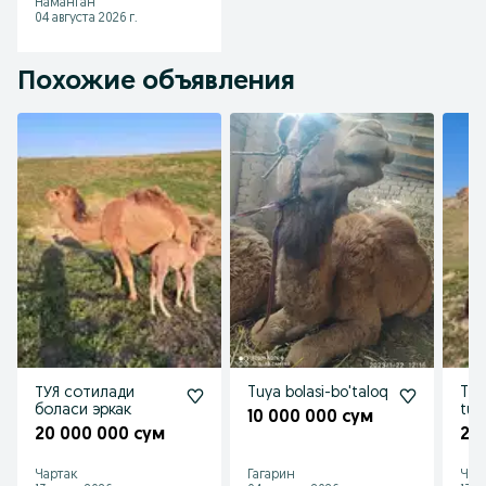
Наманган
04 августа 2026 г.
Похожие объявления
ТУЯ сотилади
Tuya bolasi-bo'taloq
Tuya
боласи эркак
tug
10 000 000 сум
20 000 000 сум
20
Чартак
Гагарин
Чар