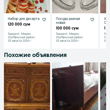
Набор для десерта
Посуда разная
Хле
новая
CM 
120 000 сум
100 000 сум
1 1
Ташкент, Мирзо-
Ташкент, Мирзо-
Таш
Улугбекский район
Улугбекский район
Улу
05 августа 2026 г.
05 августа 2026 г.
05 а
Похожие объявления