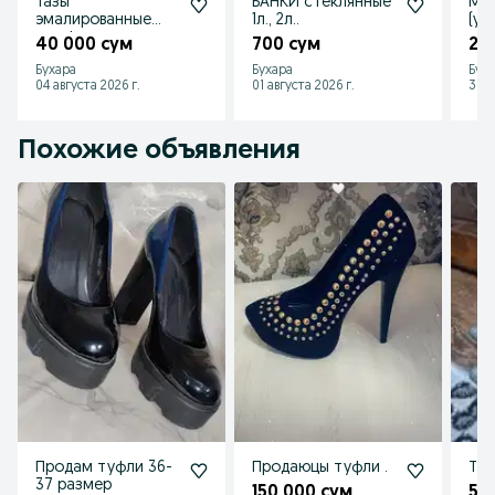
Тазы
БАНКИ стеклянные
Ма
эмалированные
1л., 2л..
(уз
для фруктов
40 000 сум
700 сум
21
Бухара
Бухара
Бух
04 августа 2026 г.
01 августа 2026 г.
30 и
Похожие объявления
Продам туфли 36-
Продаюцы туфли .
Туф
37 размер
150 000 сум
50