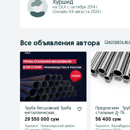
Хуршид
на OLX с
октября 2014 г.
Онлайн 04 августа 2026 г.
Все объявления автора
Смотреть вс
Труба бесшовная| Труба
Предлагаем . Тру
металлическая
стальные Д-76
бесшовная | truba
пр.Россия. бесшо
29 550 000 сум
56 400 сум
besshovnaya
шовные
Ташкент, Чиланзарский район
Ташкент, Яшнабадск