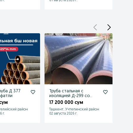
6 г.
07 августа 2026 г.
07 авгу
руба Д 377
Труба стальная с
Труба
ифатли
изоляцией Д-299 со
стал
склада
стенк
 сум
17 200 000 сум
525 
Опто
гелийский район
Ташкент, Учтепинский район
Ташке
6 г.
02 августа 2026 г.
01 авгу