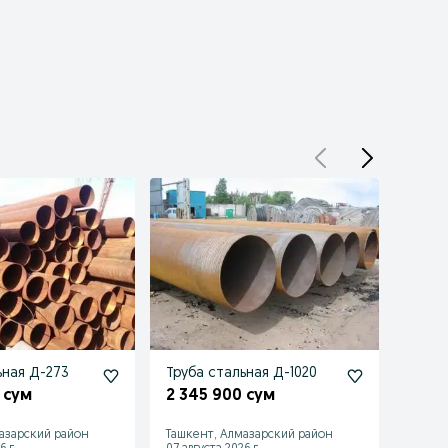
ьная Д-273
Труба стальная Д-1020
Труба
 сум
2 345 900 сум
8 74
азарский район
Ташкент, Алмазарский район
Ташке