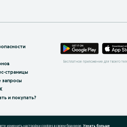
зопасности
Бесплатное приложение для твоего те
онов
ес-страницы
 запросы
X
ать и покупать?
жете изменить настройки cookies в своeм браузере.
Узнать больше