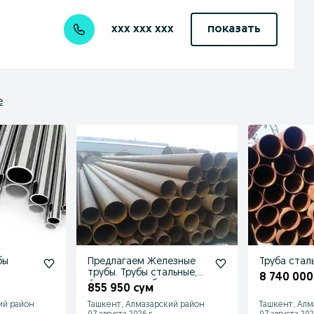
xxx xxx xxx
показать
е
бы
Предлагаем Железные
Труба стал
трубы. Трубы стальные,
8 740 000
вные и
Стальные трубы.
855 950 сум
ий район
Ташкент, Алмазарский район
Ташкент, Алм