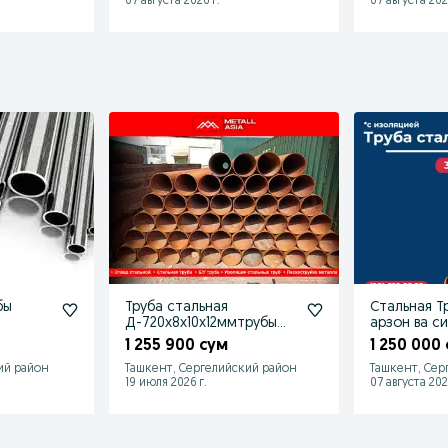
07 августа 2026 г.
07 августа 202
бы
Труба стальная
Стальная Т
Д-720х8х10х12ммтрубы
арзон ва с
вные и
стальные шовные низкие
1 255 900 сум
1 250 000
цены
ий район
Ташкент, Сергелийский район
Ташкент, Сер
19 июля 2026 г.
07 августа 202