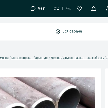
Уведомле
Чат
O'Z
Рус
емонта
Металлопрокат / арматура
Другое
Другое - Ташкентская область
Д