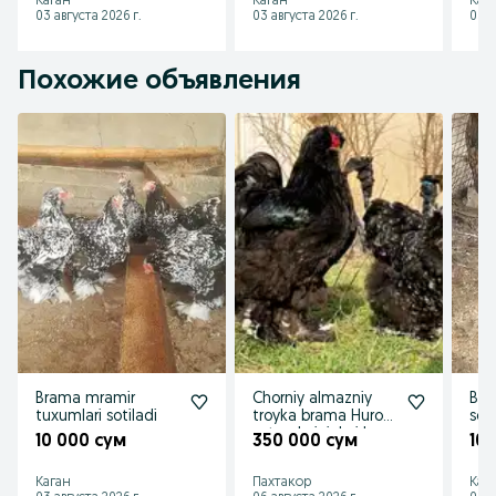
Каган
Каган
Каг
03 августа 2026 г.
03 августа 2026 г.
03 а
Похожие объявления
Brama mramir
Chorniy almazniy
Bram
tuxumlari sotiladi
troyka brama Huroz
soti
sotuvda jujalari ham
10 000 сум
350 000 сум
10
bor
Каган
Пахтакор
Каг