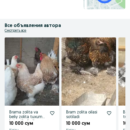
Все объявления автора
Смотреть все
Brama zolita va
Bram zolita oilasi
Bra
beliy zolita tuxum
sotiladi
tux
lari sotiladi oila
10 000 сум
10 000 сум
10