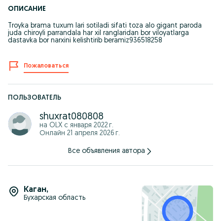
ОПИСАНИЕ
Troyka brama tuxum lari sotiladi sifati toza alo gigant paroda
juda chiroyli parrandala har xil ranglaridan bor viloyatlarga
dastavka bor narxini kelishtirib beramiz936518258
Пожаловаться
ПОЛЬЗОВАТЕЛЬ
shuxrat080808
на OLX с
января 2022 г.
Онлайн 21 апреля 2026 г.
Все объявления автора
Каган
,
Бухарская область