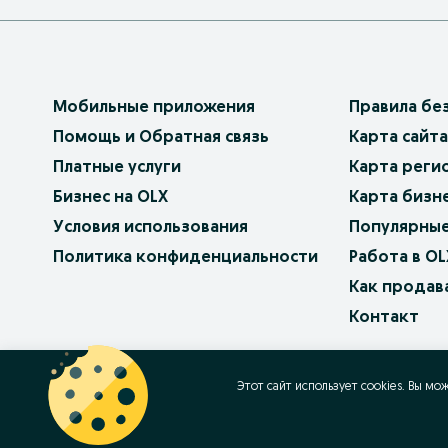
Мобильные приложения
Правила бе
Помощь и Обратная связь
Карта сайта
Платные услуги
Карта реги
Бизнес на OLX
Карта бизн
Условия использования
Популярные
Политика конфиденциальности
Работа в OL
Как продав
Контакт
OLX.bg
OLX.pl
OLX.ro
OLX.ua
OLX.pt
Этот сайт использует cookies. Вы мо