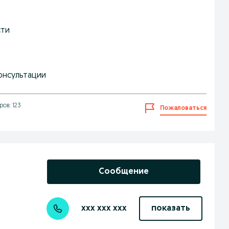
сти
консультации
ов: 123
Пожаловаться
Сообщение
xxx xxx xxx
показать