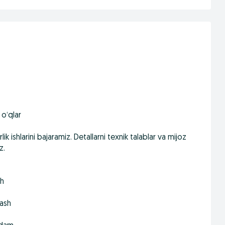
 o‘qlar
ik ishlarini bajaramiz. Detallarni texnik talablar va mijoz
z.
sh
lash