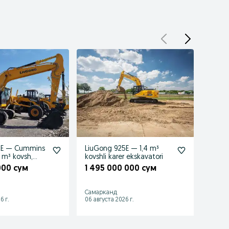
2E — Cummins
LiuGong 925E — 1,4 m³
2,3 m
2 m³ kovsh,
kovshli karer ekskavatori
devor
30% 
000 сум
1 495 000 000 сум
409 
Самарканд
Ташке
6 г.
06 августа 2026 г.
06 авгу