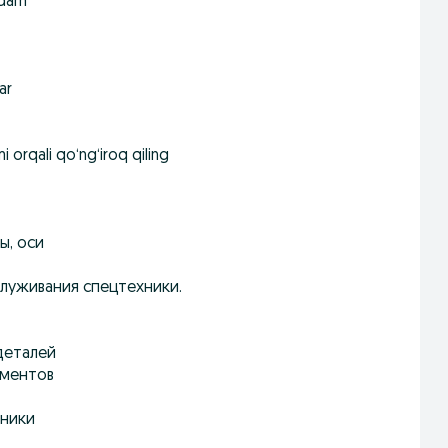
rdam
ar
 orqali qo‘ng‘iroq qiling
ы, оси
луживания спецтехники.
 деталей
ементов
хники